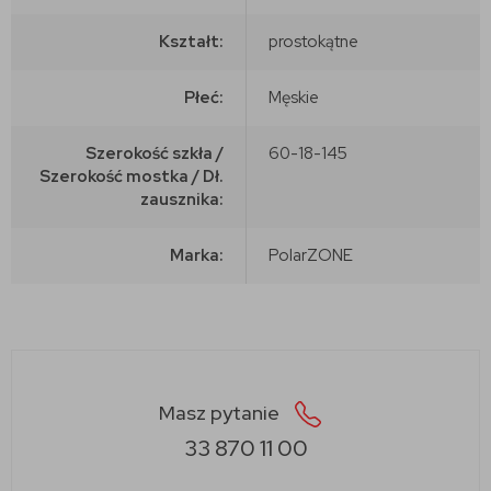
Kształt:
prostokątne
Płeć:
Męskie
Szerokość szkła /
60-18-145
Szerokość mostka / Dł.
zausznika:
Marka:
PolarZONE
Masz pytanie
33 870 11 00