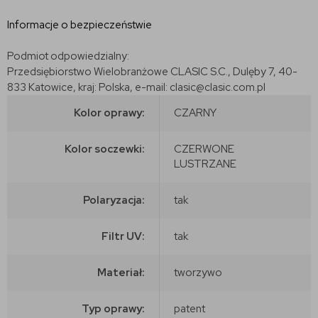
Informacje o bezpieczeństwie
Podmiot odpowiedzialny:
Przedsiębiorstwo Wielobranżowe CLASIC S.C., Dulęby 7, 40-
833 Katowice, kraj: Polska, e-mail: clasic@clasic.com.pl
Kolor oprawy:
CZARNY
Kolor soczewki:
CZERWONE
LUSTRZANE
Polaryzacja:
tak
Filtr UV:
tak
Materiał:
tworzywo
Typ oprawy:
patent