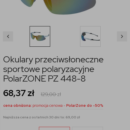
Okulary przeciwsłoneczne
sportowe polaryzacyjne
PolarZONE PZ 448-8
68,37
zł
129,00
zł
cena obniżona:
promocja cenowa -
PolarZone do -50%
Najniższa cena z ostatnich 30 dni to: 69,00 zł