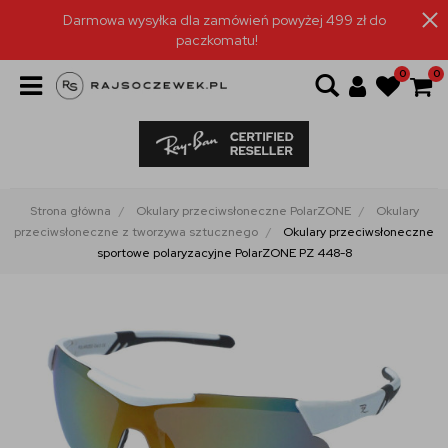
Darmowa wysyłka dla zamówień powyżej 499 zł do
paczkomatu!
0
0
Strona główna
Okulary przeciwsłoneczne PolarZONE
Okulary
przeciwsłoneczne z tworzywa sztucznego
Okulary przeciwsłoneczne
sportowe polaryzacyjne PolarZONE PZ 448-8