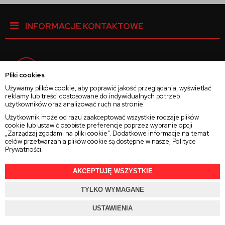
INFORMACJE KONTAKTOWE
Facebook
Pliki cookies
Używamy plików cookie, aby poprawić jakość przeglądania, wyświetlać
reklamy lub treści dostosowane do indywidualnych potrzeb
Instagram
użytkowników oraz analizować ruch na stronie.
Użytkownik może od razu zaakceptować wszystkie rodzaje plików
cookie lub ustawić osobiste preferencje poprzez wybranie opcji
Twitter
„Zarządzaj zgodami na pliki cookie”. Dodatkowe informacje na temat
celów przetwarzania plików cookie są dostępne w naszej
Polityce
Prywatności
.
AKCEPTUJĘ WSZYSTKIE
2025 © Wszelkie Prawa Zastrzeżone
Rajsoczewek.pl
TYLKO WYMAGANE
Projekt i oprogramowanie sklepu:
Ebexo.pl
USTAWIENIA