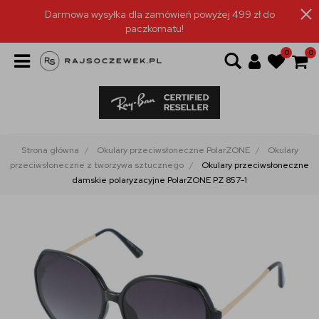
Darmowa wysyłka dla zamówień powyżej 499 zł do
paczkomatu!
0
0
Strona główna
Okulary przeciwsłoneczne PolarZONE
Okulary
przeciwsłoneczne z tworzywa sztucznego
Okulary przeciwsłoneczne
damskie polaryzacyjne PolarZONE PZ 857-1