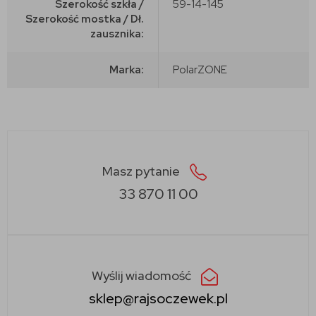
Szerokość szkła /
59-14-145
Szerokość mostka / Dł.
zausznika:
Marka:
PolarZONE
Masz pytanie
33 870 11 00
Wyślij wiadomość
sklep@rajsoczewek.pl