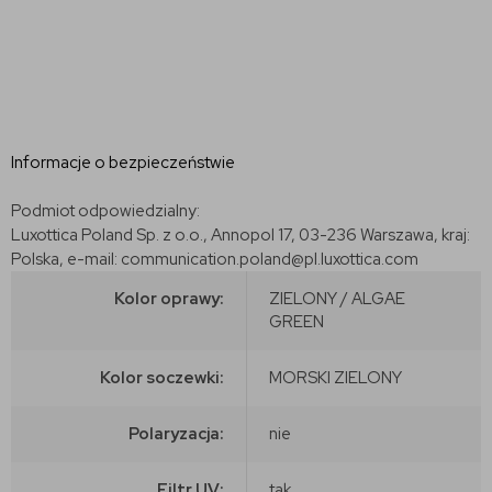
Informacje o bezpieczeństwie
Podmiot odpowiedzialny:
Luxottica Poland Sp. z o.o., Annopol 17, 03-236 Warszawa, kraj:
Polska, e-mail: communication.poland@pl.luxottica.com
Kolor oprawy:
ZIELONY / ALGAE
GREEN
Kolor soczewki:
MORSKI ZIELONY
Polaryzacja:
nie
Filtr UV:
tak