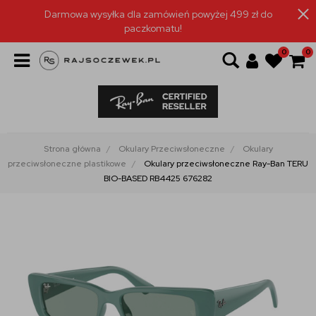
Darmowa wysyłka dla zamówień powyżej 499 zł do
paczkomatu!
0
0
Strona główna
Okulary Przeciwsłoneczne
Okulary
przeciwsłoneczne plastikowe
Okulary przeciwsłoneczne Ray-Ban TERU
BIO-BASED RB4425 676282