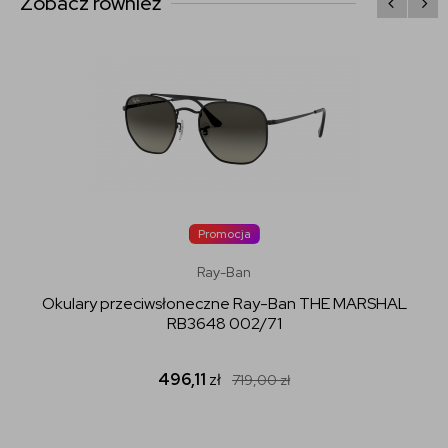
Zobacz również
Promocja
Ray-Ban
Okulary przeciwsłoneczne Ray-Ban THE MARSHAL
RB3648 002/71
496,11
zł
719,00
zł