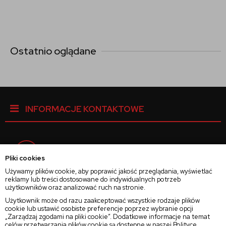
Ostatnio oglądane
INFORMACJE KONTAKTOWE
Facebook
Pliki cookies
Używamy plików cookie, aby poprawić jakość przeglądania, wyświetlać
reklamy lub treści dostosowane do indywidualnych potrzeb
Instagram
użytkowników oraz analizować ruch na stronie.
Użytkownik może od razu zaakceptować wszystkie rodzaje plików
cookie lub ustawić osobiste preferencje poprzez wybranie opcji
Twitter
„Zarządzaj zgodami na pliki cookie”. Dodatkowe informacje na temat
celów przetwarzania plików cookie są dostępne w naszej
Polityce