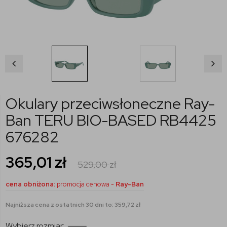
Okulary przeciwsłoneczne Ray-
Ban TERU BIO-BASED RB4425
676282
365,01
zł
529,00
zł
cena obniżona:
promocja cenowa -
Ray-Ban
Najniższa cena z ostatnich 30 dni to: 359,72 zł
Wybierz rozmiar: