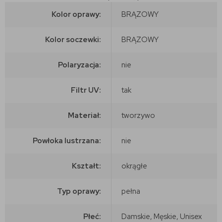
Kolor oprawy:
BRĄZOWY
Kolor soczewki:
BRĄZOWY
Polaryzacja:
nie
Filtr UV:
tak
Materiał:
tworzywo
Powłoka lustrzana:
nie
Kształt:
okrągłe
Typ oprawy:
pełna
Płeć:
Damskie, Męskie, Unisex