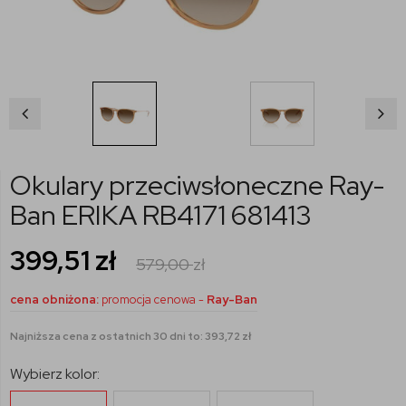
Okulary przeciwsłoneczne Ray-
Ban ERIKA RB4171 681413
399,51
zł
579,00
zł
cena obniżona:
promocja cenowa -
Ray-Ban
Najniższa cena z ostatnich 30 dni to: 393,72 zł
Wybierz kolor: