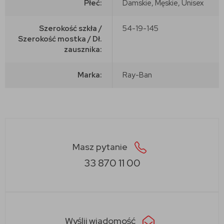
Płeć:
Damskie, Męskie, Unisex
Szerokość szkła /
54-19-145
Szerokość mostka / Dł.
zausznika:
Marka:
Ray-Ban
Masz pytanie
33 870 11 00
Wyślij wiadomość