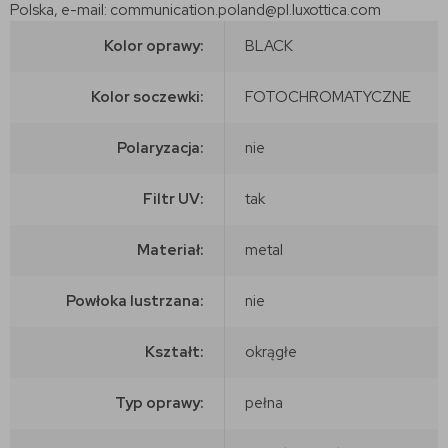
Polska, e-mail: communication.poland@pl.luxottica.com
Kolor oprawy:
BLACK
Kolor soczewki:
FOTOCHROMATYCZNE
Polaryzacja:
nie
Filtr UV:
tak
Materiał:
metal
Powłoka lustrzana:
nie
Kształt:
okrągłe
Typ oprawy:
pełna