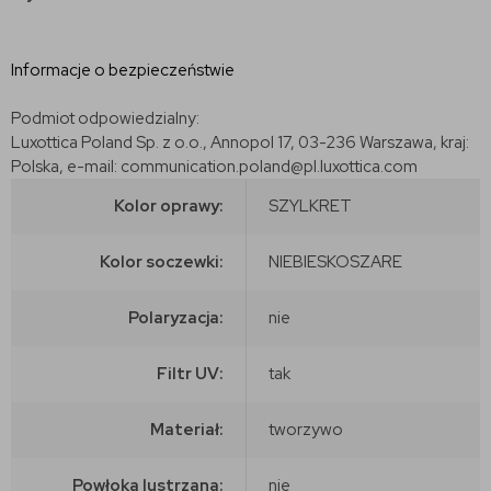
Informacje o bezpieczeństwie
Podmiot odpowiedzialny:
Luxottica Poland Sp. z o.o., Annopol 17, 03-236 Warszawa, kraj:
Polska, e-mail: communication.poland@pl.luxottica.com
Kolor oprawy:
SZYLKRET
Kolor soczewki:
NIEBIESKOSZARE
Polaryzacja:
nie
Filtr UV:
tak
Materiał:
tworzywo
Powłoka lustrzana:
nie