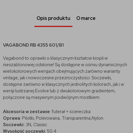
Opis produktu
O marce
VAGABOND RB 4355 601/B1
Vagabond to oprawki o klasycznym kształcie kropli w
nieszablonowej odsłonie! Są dostępne w ośmiu dynamicznych
wielokolorowych wersjach obejmujących zarówno warianty
vintage, jak i nowoczesne przezroczystości. Soczewki,
dostępne zarówno w klasycznych jednolitych kolorach, jak i w
wersji lustrzanej Evolve lub z dwukolorowym gradientem,
połączone są masywnym podwójnym mostkiem.
Akcesoria w zestawie
: futerał + ściereczka
Oprawa
: Pilotki, Polerowana, Transparentna,Nylon
Soczewki:
3N, Classic
Wysokość soczewki
: 50.4