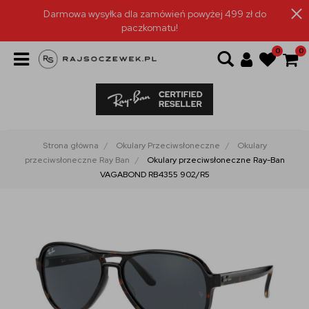
Darmowa wysyłka dla zamówień powyżej 499 zł do
paczkomatu!
0
0
Strona główna
Okulary Przeciwsłoneczne
Okulary
przeciwsłoneczne Ray Ban
Okulary przeciwsłoneczne Ray-Ban
VAGABOND RB4355 902/R5