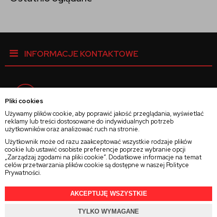
INFORMACJE KONTAKTOWE
Facebook
Pliki cookies
Używamy plików cookie, aby poprawić jakość przeglądania, wyświetlać
reklamy lub treści dostosowane do indywidualnych potrzeb
Instagram
użytkowników oraz analizować ruch na stronie.
Użytkownik może od razu zaakceptować wszystkie rodzaje plików
cookie lub ustawić osobiste preferencje poprzez wybranie opcji
Twitter
„Zarządzaj zgodami na pliki cookie”. Dodatkowe informacje na temat
celów przetwarzania plików cookie są dostępne w naszej
Polityce
Prywatności
.
AKCEPTUJĘ WSZYSTKIE
2025 © Wszelkie Prawa Zastrzeżone
Rajsoczewek.pl
TYLKO WYMAGANE