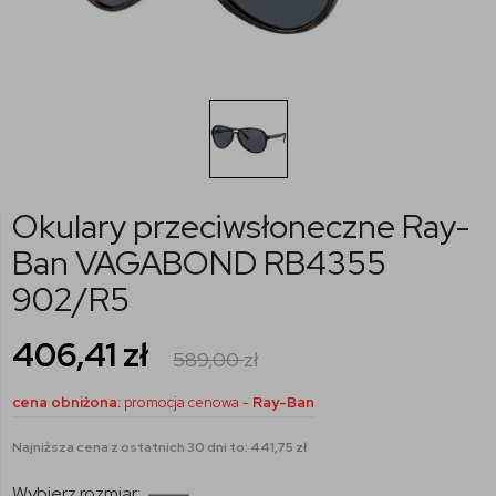
Okulary przeciwsłoneczne Ray-
Ban VAGABOND RB4355
902/R5
406,41
zł
589,00
zł
cena obniżona:
promocja cenowa -
Ray-Ban
Najniższa cena z ostatnich 30 dni to: 441,75 zł
Wybierz rozmiar: