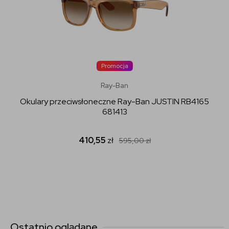
Promocja
Ray-Ban
Okulary przeciwsłoneczne Ray-Ban JUSTIN RB4165
681413
410,55
zł
595,00
zł
Ostatnio oglądane