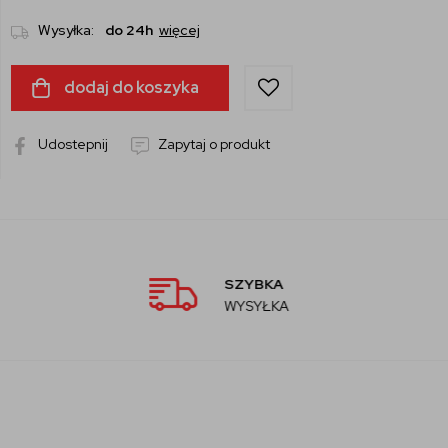
Wysyłka:
do 24h
więcej
dodaj do koszyka
Udostepnij
Zapytaj o produkt
KA
AUTORYZ
ŁKA
SPRZEDAW