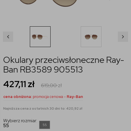
Okulary przeciwsłoneczne Ray-
Ban RB3589 905513
427,11
zł
619,00
zł
cena obniżona:
promocja cenowa -
Ray-Ban
Najniższa cena z ostatnich 30 dni to: 420,92 zł
Wybierz rozmiar:
55
55