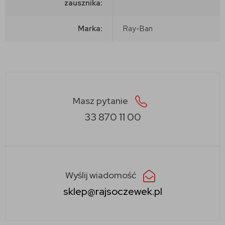
zausznika:
Marka:
Ray-Ban
Masz pytanie
33 870 11 00
Wyślij wiadomość
sklep@rajsoczewek.pl