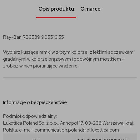
Opis produktu
O marce
Ray-Ban RB3589 905513 55
Wybierz kuszące ramki w złotym kolorze, z lekkimi soczewkami
gradalnymi w kolorze brązowym i podwójnym mostkiem –
zrobisz w nich piorunujące wrażenie!
Informacje o bezpieczeństwie
Podmiot odpowiedzialny:
Luxottica Poland Sp. z o.o., Annopol 17, 03-236 Warszawa, kraj:
Polska, e-mail: communication.poland@pl.luxottica.com