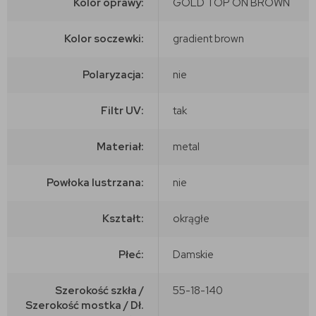
Kolor oprawy:
GOLD TOP ON BROWN
Kolor soczewki:
gradient brown
Polaryzacja:
nie
Filtr UV:
tak
Materiał:
metal
Powłoka lustrzana:
nie
Kształt:
okrągłe
Płeć:
Damskie
Szerokość szkła /
55-18-140
Szerokość mostka / Dł.