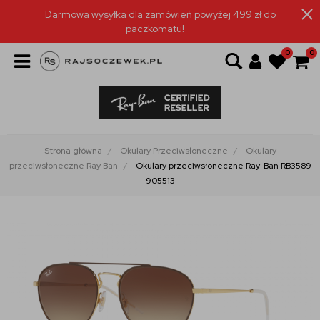
Darmowa wysyłka dla zamówień powyżej 499 zł do
paczkomatu!
0
0
Strona główna
Okulary Przeciwsłoneczne
Okulary
przeciwsłoneczne Ray Ban
Okulary przeciwsłoneczne Ray-Ban RB3589
905513