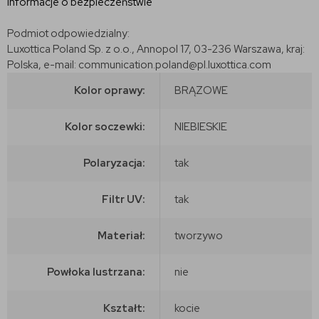
Informacje o bezpieczeństwie
Podmiot odpowiedzialny:
Luxottica Poland Sp. z o.o., Annopol 17, 03-236 Warszawa, kraj:
Polska, e-mail: communication.poland@pl.luxottica.com
Kolor oprawy:
BRĄZOWE
Kolor soczewki:
NIEBIESKIE
Polaryzacja:
tak
Filtr UV:
tak
Materiał:
tworzywo
Powłoka lustrzana:
nie
Kształt:
kocie