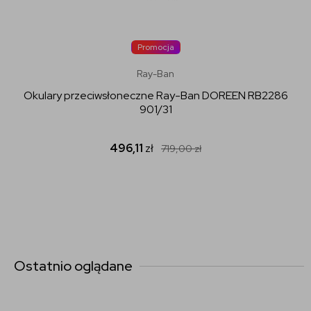
Promocja
Ray-Ban
Okulary przeciwsłoneczne Ray-Ban DOREEN RB2286
901/31
496,11
zł
719,00
zł
Ostatnio oglądane