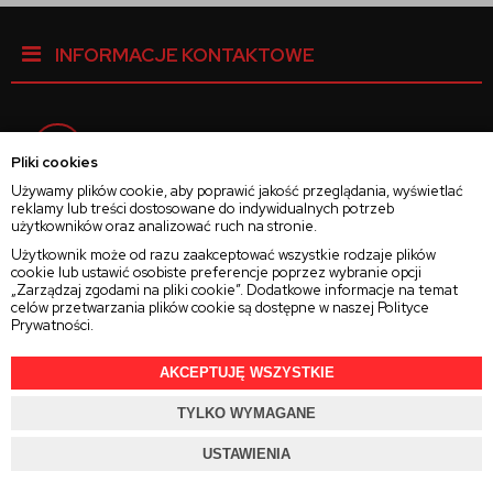
INFORMACJE KONTAKTOWE
Facebook
Pliki cookies
Używamy plików cookie, aby poprawić jakość przeglądania, wyświetlać
reklamy lub treści dostosowane do indywidualnych potrzeb
Instagram
użytkowników oraz analizować ruch na stronie.
Użytkownik może od razu zaakceptować wszystkie rodzaje plików
cookie lub ustawić osobiste preferencje poprzez wybranie opcji
Twitter
„Zarządzaj zgodami na pliki cookie”. Dodatkowe informacje na temat
celów przetwarzania plików cookie są dostępne w naszej
Polityce
Prywatności
.
AKCEPTUJĘ WSZYSTKIE
2025 © Wszelkie Prawa Zastrzeżone
Rajsoczewek.pl
TYLKO WYMAGANE
Projekt i oprogramowanie sklepu:
Ebexo.pl
USTAWIENIA