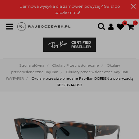
Darmowa wysyłka dla zamówień powyżej 499 zł do
paczkomatu!
0
0
Strona główna
Okulary Przeciwsłoneczne
Okulary
przeciwsłoneczne Ray Ban
Okulary przeciwsłoneczne Ray-Ban
WAYFARER
Okulary przeciwsłoneczne Ray-Ban DOREEN z polaryzacją
RB2286 1413S3