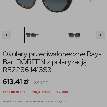
Okulary przeciwsłoneczne Ray-
Ban DOREEN z polaryzacją
RB2286 1413S3
613,41
zł
889,00
zł
cena obniżona:
promocja cenowa -
Ray-Ban
Najniższa cena z ostatnich 30 dni to: 604,52 zł