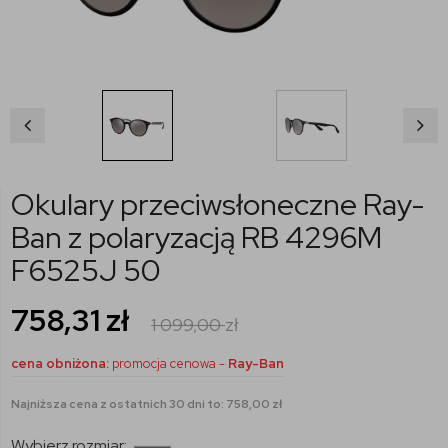
Okulary przeciwsłoneczne Ray-
Ban z polaryzacją RB 4296M
F6525J 50
758,31
zł
1 099,00
zł
cena obniżona:
promocja cenowa -
Ray-Ban
Najniższa cena z ostatnich 30 dni to: 758,00 zł
Wybierz rozmiar: