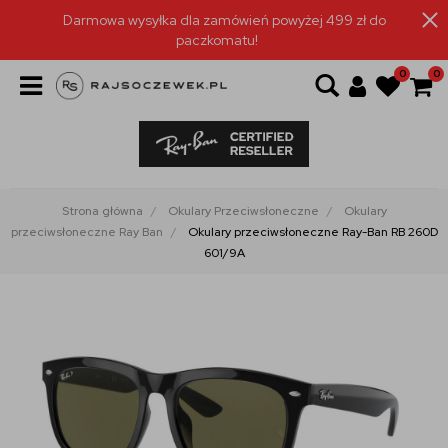
Darmowa wysyłka dla zamówień powyżej 499 zł do
paczkomatu!
0
0
Strona główna
Okulary Przeciwsłoneczne
Okulary
przeciwsłoneczne Ray Ban
Okulary przeciwsłoneczne Ray-Ban RB 260D
601/9A