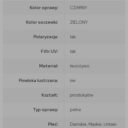
Kolor oprawy:
CZARNY
Kolor soczewki:
ZIELONY
Polaryzacja:
tak
Filtr UV:
tak
Materiał:
tworzywo
Powłoka lustrzana:
nie
Kształt:
prostokątne
Typ oprawy:
pełna
Płeć:
Damskie, Męskie, Unisex