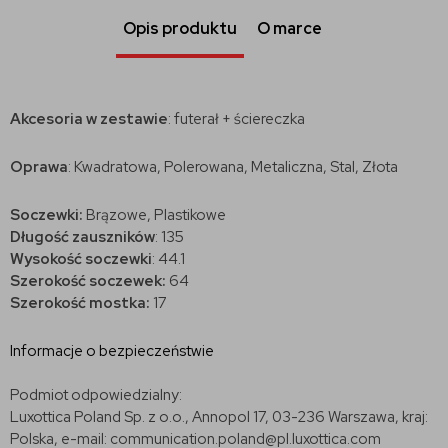
Opis produktu
O marce
Akcesoria w zestawie
: futerał + ściereczka
Oprawa
: Kwadratowa, Polerowana, Metaliczna, Stal, Złota
Soczewki:
Brązowe, Plastikowe
Długość zauszników
: 135
Wysokość soczewki
: 44.1
Szerokość soczewek:
64
Szerokość mostka:
17
Informacje o bezpieczeństwie
Podmiot odpowiedzialny:
Luxottica Poland Sp. z o.o., Annopol 17, 03-236 Warszawa, kraj:
Polska, e-mail: communication.poland@pl.luxottica.com