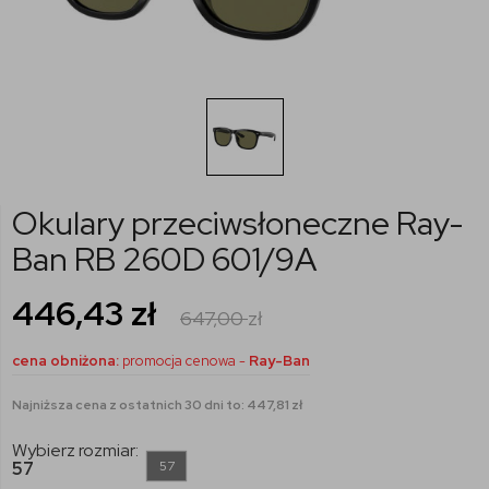
Okulary przeciwsłoneczne Ray-
Ban RB 260D 601/9A
446,43
zł
647,00
zł
cena obniżona:
promocja cenowa -
Ray-Ban
Najniższa cena z ostatnich 30 dni to: 447,81 zł
Wybierz rozmiar:
57
57