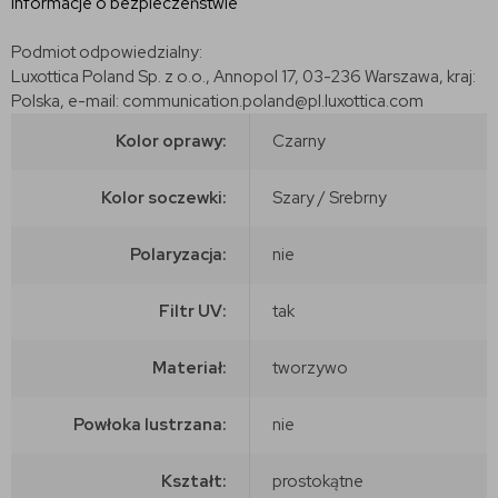
Informacje o bezpieczeństwie
Podmiot odpowiedzialny:
Luxottica Poland Sp. z o.o., Annopol 17, 03-236 Warszawa, kraj:
Polska, e-mail: communication.poland@pl.luxottica.com
Kolor oprawy:
Czarny
Kolor soczewki:
Szary / Srebrny
Polaryzacja:
nie
Filtr UV:
tak
Materiał:
tworzywo
Powłoka lustrzana:
nie
Kształt:
prostokątne