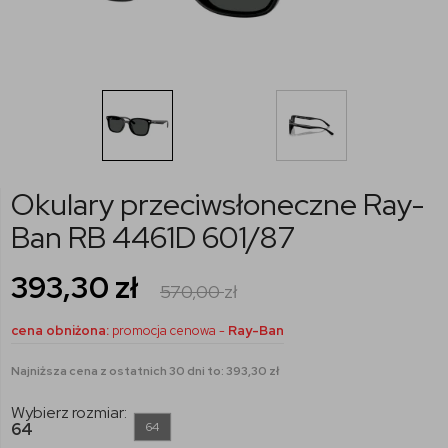
Okulary przeciwsłoneczne Ray-
Ban RB 4461D 601/87
393,30
zł
570,00
zł
cena obniżona:
promocja cenowa -
Ray-Ban
Najniższa cena z ostatnich 30 dni to: 393,30 zł
Wybierz rozmiar:
64
64