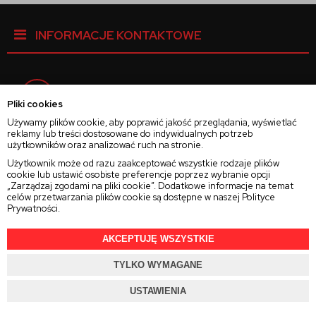
INFORMACJE KONTAKTOWE
Facebook
Pliki cookies
Używamy plików cookie, aby poprawić jakość przeglądania, wyświetlać
reklamy lub treści dostosowane do indywidualnych potrzeb
Instagram
użytkowników oraz analizować ruch na stronie.
Użytkownik może od razu zaakceptować wszystkie rodzaje plików
cookie lub ustawić osobiste preferencje poprzez wybranie opcji
Twitter
„Zarządzaj zgodami na pliki cookie”. Dodatkowe informacje na temat
celów przetwarzania plików cookie są dostępne w naszej
Polityce
Prywatności
.
AKCEPTUJĘ WSZYSTKIE
2025 © Wszelkie Prawa Zastrzeżone
Rajsoczewek.pl
TYLKO WYMAGANE
Projekt i oprogramowanie sklepu:
Ebexo.pl
USTAWIENIA