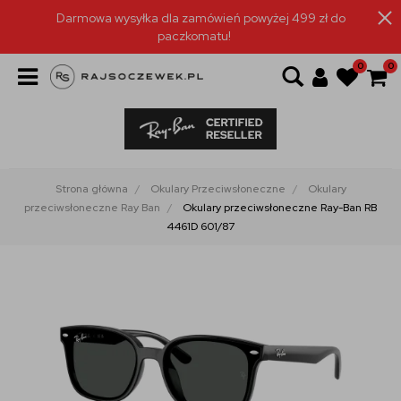
Darmowa wysyłka dla zamówień powyżej 499 zł do
paczkomatu!
0
0
Strona główna
Okulary Przeciwsłoneczne
Okulary
przeciwsłoneczne Ray Ban
Okulary przeciwsłoneczne Ray-Ban RB
4461D 601/87