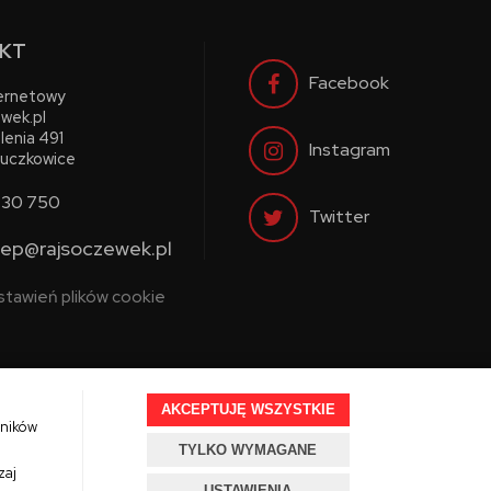
KT
Facebook
ternetowy
wek.pl
lenia 491
Instagram
uczkowice
730 750
Twitter
lep@rajsoczewek.pl
stawień plików cookie
AKCEPTUJĘ WSZYSTKIE
wników
TYLKO WYMAGANE
Projekt i oprogramowanie sklepu:
Ebexo.pl
zaj
USTAWIENIA