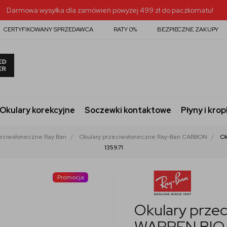
Darmowa wysyłka dla zamówień powyżej 499 zł do paczkomatu!
CERTYFIKOWANY SPRZEDAWCA
RATY 0%
BEZPIECZNE ZAKUPY
Okulary korekcyjne
Soczewki kontaktowe
Płyny i krop
zeciwsłoneczne Ray Ban
Okulary przeciwsłoneczne Ray-Ban CARBON
Ok
135971
Promocja
Okulary prze
WARREN BIO-