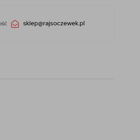
sklep@rajsoczewek.pl
ość