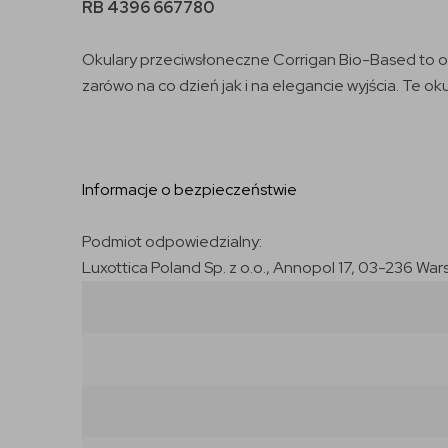
RB 4396 667780
Okulary przeciwsłoneczne Corrigan Bio-Based to ob
zarówo na co dzień jak i na elegancie wyjścia. Te ok
Informacje o bezpieczeństwie
Podmiot odpowiedzialny:
Luxottica Poland Sp. z o.o., Annopol 17, 03-236 War