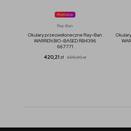
Promocja
Ray-Ban
Okulary przeciwsłoneczne Ray-Ban
Okular
WARREN BIO-BASED RB4396
WAR
667771
420,21
zł
609,00
zł