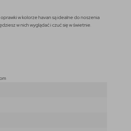
 oprawki w kolorze havan są idealne do noszenia
dziesz w nich wyglądać i czuć się w świetnie.
com