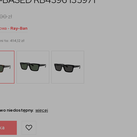
,00
zł
owa -
Ray-Ban
i to: 414,12 zł
wo niedostępny.
więcej
ka