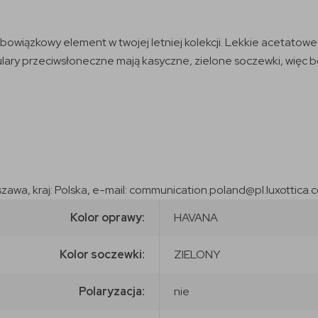
owiązkowy element w twojej letniej kolekcji. Lekkie acetatowe
ulary przeciwsłoneczne mają kasyczne, zielone soczewki, więc bę
szawa, kraj: Polska, e-mail: communication.poland@pl.luxottica.
Kolor oprawy:
HAVANA
Kolor soczewki:
ZIELONY
Polaryzacja:
nie