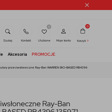
0
0
>
Szukaj
Kontakt
Ulubione
Moje konto
Koszyk
le
Akcesoria
PROMOCJE
ulary przeciwsłoneczne Ray-Ban WARREN BIO-BASED RB4396
ciwsłoneczne Ray-Ban
BASED RB4396 135971