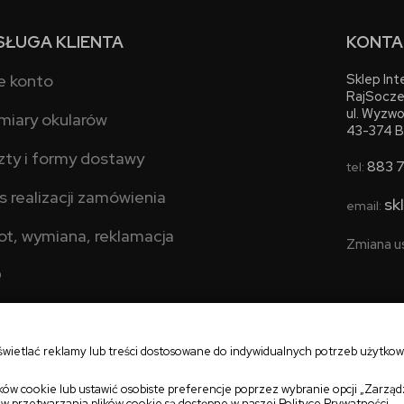
SŁUGA KLIENTA
KONTA
e konto
Sklep In
RajSocze
ul. Wyzwo
miary okularów
43-374 B
zty i formy dostawy
883 
tel:
s realizacji zamówienia
sk
email:
ot, wymiana, reklamacja
Zmiana u
Q
świetlać reklamy lub treści dostosowane do indywidualnych potrzeb użytko
ów cookie lub ustawić osobiste preferencje poprzez wybranie opcji „Zarząd
ów przetwarzania plików cookie są dostępne w naszej
Polityce Prywatności
.