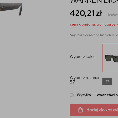
420,21
zł
609
cena obniżona:
promocja cen
Najniższa cena z ostatnich 30 dn
Wybierz kolor:
Wybierz rozmiar:
57
57
Wysyłka:
Towar chwilo
dodaj do koszy