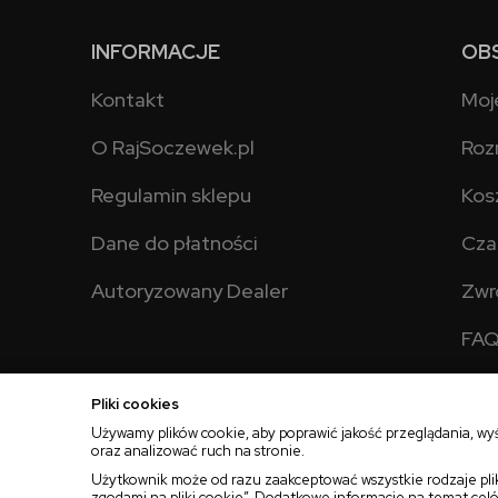
INFORMACJE
OB
Kontakt
Moj
O RajSoczewek.pl
Roz
Regulamin sklepu
Kos
Dane do płatności
Cza
Autoryzowany Dealer
Zwr
FA
Pliki cookies
Używamy plików cookie, aby poprawić jakość przeglądania, wy
oraz analizować ruch na stronie.
2025 © Wszelkie Prawa Zastrzeżone
Rajsoczewek.pl
Użytkownik może od razu zaakceptować wszystkie rodzaje plik
zgodami na pliki cookie”. Dodatkowe informacje na temat cel