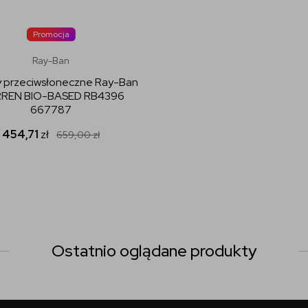
Promocja
Ray-Ban
y przeciwsłoneczne Ray-Ban
REN BIO-BASED RB4396
667787
454,71
zł
659,00
zł
Ostatnio oglądane produkty