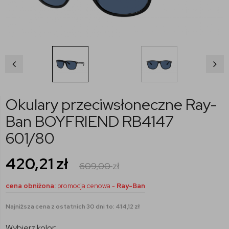
Okulary przeciwsłoneczne Ray-
Ban BOYFRIEND RB4147
601/80
420,21
zł
609,00
zł
cena obniżona:
promocja cenowa -
Ray-Ban
Najniższa cena z ostatnich 30 dni to: 414,12 zł
Wybierz kolor: