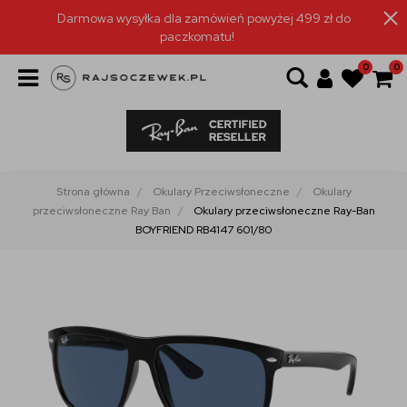
Darmowa wysyłka dla zamówień powyżej 499 zł do
paczkomatu!
0
0
Strona główna
Okulary Przeciwsłoneczne
Okulary
przeciwsłoneczne Ray Ban
Okulary przeciwsłoneczne Ray-Ban
BOYFRIEND RB4147 601/80