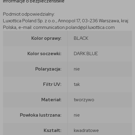
Informacje o bezpieczeństwie
Podmiot odpowiedzialny:
Luxottica Poland Sp. z o.o., Annopol 17, 03-236 Warszawa, kraj:
Polska, e-mail: communication.poland@pl.luxottica.com
Kolor oprawy:
BLACK
Kolor soczewki:
DARK BLUE
Polaryzacja:
nie
Filtr UV:
tak
Materiał:
tworzywo
Powłoka lustrzana:
nie
Kształt:
kwadratowe