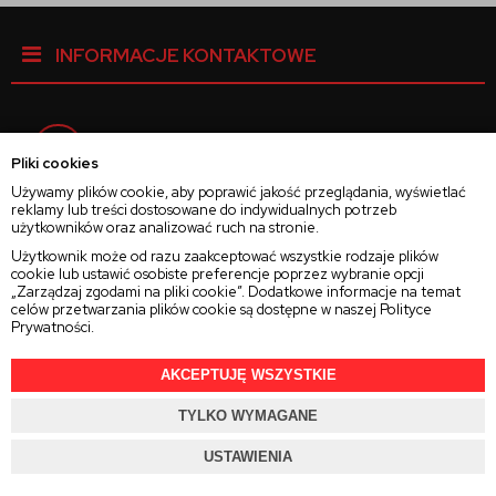
INFORMACJE KONTAKTOWE
Facebook
Pliki cookies
Używamy plików cookie, aby poprawić jakość przeglądania, wyświetlać
reklamy lub treści dostosowane do indywidualnych potrzeb
Instagram
użytkowników oraz analizować ruch na stronie.
Użytkownik może od razu zaakceptować wszystkie rodzaje plików
cookie lub ustawić osobiste preferencje poprzez wybranie opcji
Twitter
„Zarządzaj zgodami na pliki cookie”. Dodatkowe informacje na temat
celów przetwarzania plików cookie są dostępne w naszej
Polityce
Prywatności
.
AKCEPTUJĘ WSZYSTKIE
2025 © Wszelkie Prawa Zastrzeżone
Rajsoczewek.pl
TYLKO WYMAGANE
Projekt i oprogramowanie sklepu:
Ebexo.pl
USTAWIENIA