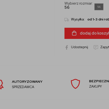
Wybierz rozmiar:
56
56
Wysyłka:
od 1-3 dni r
dodaj do koszy
Udostepnij
Zapyt
BEZPIECZN
AUTORYZOWANY
ZAKUPY
SPRZEDAWCA