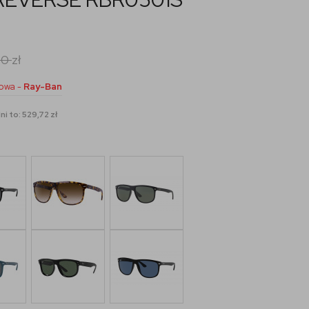
00
zł
owa -
Ray-Ban
i to: 529,72 zł