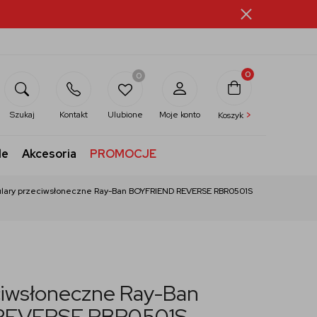
0
0
>
Szukaj
Kontakt
Ulubione
Moje konto
Koszyk
le
Akcesoria
PROMOCJE
lary przeciwsłoneczne Ray-Ban BOYFRIEND REVERSE RBR0501S
ciwsłoneczne Ray-Ban
REVERSE RBR0501S