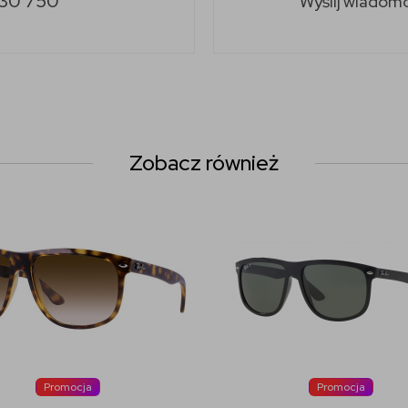
30 750
Wyślij wiadom
Zobacz również
Promocja
Promocja