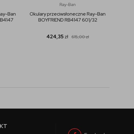
Ray-Ban
Ray-Ban
Okulary przeciwsłoneczne Ray-Ban
Okular
RB4147
BOYFRIEND RB4147 601/32
BOYF
424,35
zł
615,00
zł
KT