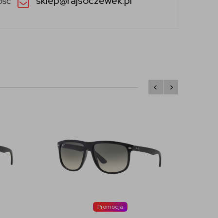
sklep@rajsoczewek.pl
ość
Promocja