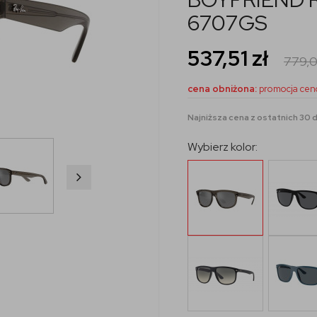
6707GS
537,51
zł
779,
cena obniżona:
promocja cen
Najniższa cena z ostatnich 30 dn
Wybierz kolor: