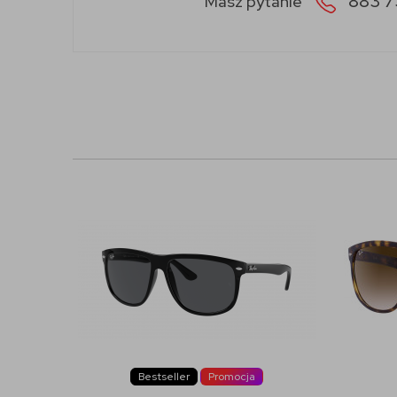
883 7
Masz pytanie
Bestseller
Promocja