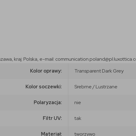
szawa, kraj: Polska, e-mail: communication.poland@pl.luxottica.
Kolor oprawy:
Transparent Dark Grey
Kolor soczewki:
Srebrne / Lustrzane
Polaryzacja:
nie
Filtr UV:
tak
Materiał:
tworzywo