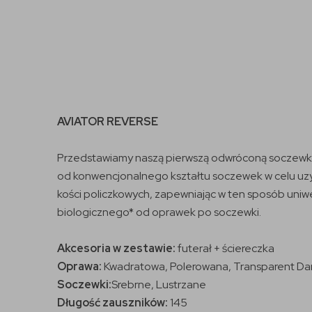
AVIATOR REVERSE
Przedstawiamy naszą pierwszą odwróconą soczewkę.
od konwencjonalnego kształtu soczewek w celu uzy
kości policzkowych, zapewniając w ten sposób uni
biologicznego* od oprawek po soczewki.
Akcesoria w zestawie:
futerał + ściereczka
Oprawa:
Kwadratowa, Polerowana,
Transparent Da
Soczewki:
Srebrne, Lustrzane
Długość zauszników:
145