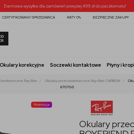
Darmowa wysyłka dla zamówień powyżej 499 zł do paczkomatu!
CERTYFIKOWANY SPRZEDAWCA
RATY 0%
BEZPIECZNE ZAKUPY
Okulary korekcyjne
Soczewki kontaktowe
Płyny i krop
ciwsłoneczne Ray Ban
Okulary przeciwsłoneczne Ray-Ban CARBON
Oku
6707GS
Promocja
Okulary prze
BOYFRIEND 