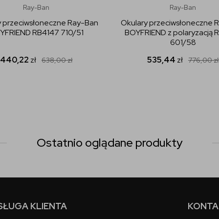
Ray-Ban
Ray-Ban
y przeciwsłoneczne Ray-Ban
Okulary przeciwsłoneczne 
YFRIEND RB4147 710/51
BOYFRIEND z polaryzacją 
601/58
440,22
zł
535,44
zł
638,00
zł
776,00
zł
Ostatnio oglądane produkty
SŁUGA KLIENTA
KONTA