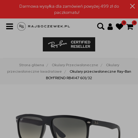
Darmowa wysyłka dla zamówień powyżej 499 zł do
paczkomatu!
0
0
Strona główna
Okulary Przeciwsłoneczne
Okulary
przeciwsłoneczne kwadratowe
Okulary przeciwsłoneczne Ray-Ban
BOYFRIEND RB4147 601/32