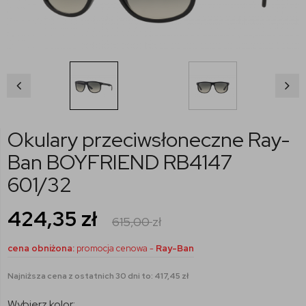
Okulary przeciwsłoneczne Ray-
Ban BOYFRIEND RB4147
601/32
424,35
zł
615,00
zł
cena obniżona:
promocja cenowa -
Ray-Ban
Najniższa cena z ostatnich 30 dni to: 417,45 zł
Wybierz kolor: