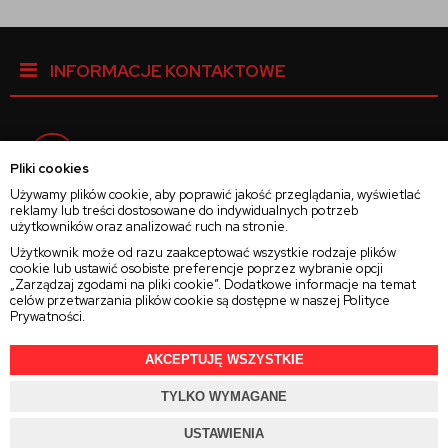
INFORMACJE KONTAKTOWE
Facebook
Pliki cookies
Używamy plików cookie, aby poprawić jakość przeglądania, wyświetlać
reklamy lub treści dostosowane do indywidualnych potrzeb
Instagram
użytkowników oraz analizować ruch na stronie.
Użytkownik może od razu zaakceptować wszystkie rodzaje plików
cookie lub ustawić osobiste preferencje poprzez wybranie opcji
Twitter
„Zarządzaj zgodami na pliki cookie”. Dodatkowe informacje na temat
celów przetwarzania plików cookie są dostępne w naszej
Polityce
Prywatności
.
AKCEPTUJĘ WSZYSTKIE
2025 © Wszelkie Prawa Zastrzeżone
Rajsoczewek.pl
TYLKO WYMAGANE
Projekt i oprogramowanie sklepu:
Ebexo.pl
USTAWIENIA