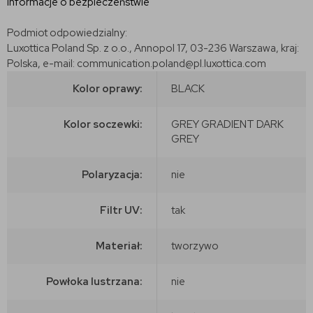
Informacje o bezpieczeństwie
Podmiot odpowiedzialny:
Luxottica Poland Sp. z o.o., Annopol 17, 03-236 Warszawa, kraj:
Polska, e-mail: communication.poland@pl.luxottica.com
Kolor oprawy:
BLACK
Kolor soczewki:
GREY GRADIENT DARK
GREY
Polaryzacja:
nie
Filtr UV:
tak
Materiał:
tworzywo
Powłoka lustrzana:
nie