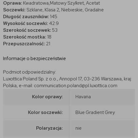
Oprawa:
Kwadratowa,
Matowy Szylkret, Acetat
Soczewki:
Szklane, Klasa 2, Niebieskie, Gradalne
Długość zauszników:
145
Wysokość soczewki:
42.9
Szerokość soczewek:
53
Szerokość mostka:
18
Przepuszczalność:
21
Informacje o bezpieczeństwie
Podmiot odpowiedzialny:
Luxottica Poland Sp. z o.o., Annopol 17, 03-236 Warszawa, kraj:
Polska, e-mail: communication.poland@pl.luxottica.com
Kolor oprawy:
Havana
Kolor soczewki:
Blue Gradient Grey
Polaryzacja:
nie