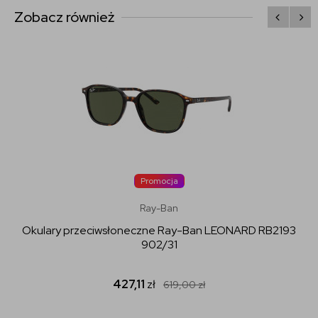
Zobacz również
Promocja
Ray-Ban
Okulary przeciwsłoneczne Ray-Ban LEONARD RB2193
902/31
427,11
zł
619,00
zł