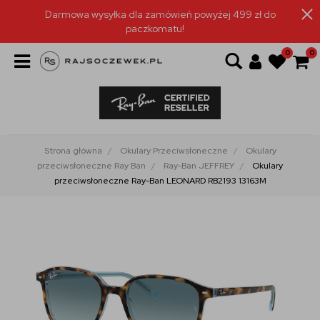
Darmowa wysyłka dla zamówień powyżej 499 zł do
paczkomatu!
0
0
Strona główna
Okulary Przeciwsłoneczne
Okulary
przeciwsłoneczne Ray Ban
Ray-Ban JEFFREY
Okulary
przeciwsłoneczne Ray-Ban LEONARD RB2193 13163M