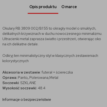
Opis produktu
O marce
Okulary RB 3809 002/B1 55 to okragły model o smukłych,
delikatnych krzywiznach w duchu nowoczesnego minimalizmu.
Ultracienki metal zaprasza światło i przestrzeń, otwierając oko
na ich delikatne detale.
Odkryj ten minimalistyczny styl w klasycznych zestawieniach
kolorystycznych
Akcesoria w zestawie
: futerał + ściereczka
Oprawa:
Panto
,
Polerowana,Metal
Soczewki
: SZKLANE
Wysokość soczewki
: 48.4
Informacje o bezpieczeństwie