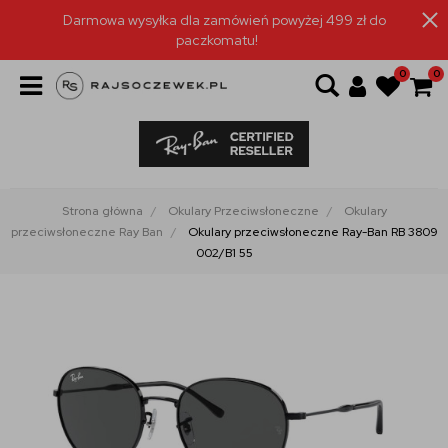
Darmowa wysyłka dla zamówień powyżej 499 zł do
paczkomatu!
0
0
Strona główna
Okulary Przeciwsłoneczne
Okulary
przeciwsłoneczne Ray Ban
Okulary przeciwsłoneczne Ray-Ban RB 3809
002/B1 55