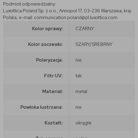
Podmiot odpowiedzialny:
Luxottica Poland Sp. z o.o., Annopol 17, 03-236 Warszawa, kraj:
Polska, e-mail: communication.poland@pl.luxottica.com
Kolor oprawy:
CZARNY
Kolor soczewki:
SZARY/SREBRNY
Polaryzacja:
nie
Filtr UV:
tak
Materiał:
metal
Powłoka lustrzana:
nie
Kształt:
okrągłe