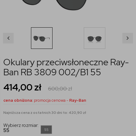
Okulary przeciwsłoneczne Ray-
Ban RB 3809 002/B1 55
414,00
zł
600,00
zł
cena obniżona:
promocja cenowa -
Ray-Ban
Najniższa cena z ostatnich 30 dni to: 420,90 zł
Wybierz rozmiar:
55
55