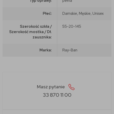
Typ oprawy:
pełna
Płeć:
Damskie, Męskie, Unisex
Szerokość szkła /
55-20-145
Szerokość mostka / Dł.
zausznika:
Marka:
Ray-Ban
Masz pytanie
33 870 11 00