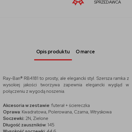
SPRZEDAWCA
Opis produktu
O marce
Ray-Ban® RB4181 to prosty, ale elegancki styl. Szersza ramka z
wysokiej jakości tworzywa zapewnia elegancki wygląd w
połączeniu z wygodą noszenia.
Akcesoria w zestawie
: futerał + ściereczka
Oprawa
: Kwadratowa, Polerowana, Czarna, Wtryskowa
Soczewki:
2N, Zielone
Długość zauszników
: 145
Wysokość soczewki
: 44.6