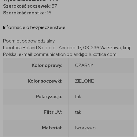
Szerokość soczewek:
57
Szerokość mostka:
16
Informacje o bezpieczeństwie
Podmiot odpowiedzialny:
Luxottica Poland Sp. z o.o., Annopol 17, 03-236 Warszawa, kraj:
Polska, e-mail: communication.poland@pl.luxottica.com
Kolor oprawy:
CZARNY
Kolor soczewki:
ZIELONE
Polaryzacja:
tak
Filtr UV:
tak
Materiał:
tworzywo