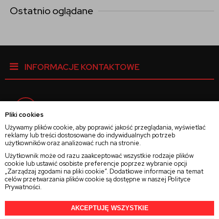
Ostatnio oglądane
INFORMACJE KONTAKTOWE
Facebook
Pliki cookies
Używamy plików cookie, aby poprawić jakość przeglądania, wyświetlać
reklamy lub treści dostosowane do indywidualnych potrzeb
Instagram
użytkowników oraz analizować ruch na stronie.
Użytkownik może od razu zaakceptować wszystkie rodzaje plików
cookie lub ustawić osobiste preferencje poprzez wybranie opcji
Twitter
„Zarządzaj zgodami na pliki cookie”. Dodatkowe informacje na temat
celów przetwarzania plików cookie są dostępne w naszej
Polityce
Prywatności
.
AKCEPTUJĘ WSZYSTKIE
2025 © Wszelkie Prawa Zastrzeżone
Rajsoczewek.pl