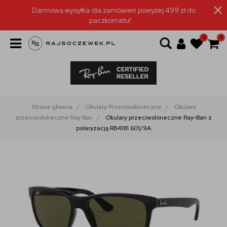
Darmowa wysyłka dla zamówień powyżej 499 zł do
paczkomatu!
0
0
Strona główna
Okulary Przeciwsłoneczne
Okulary
przeciwsłoneczne Ray Ban
Okulary przeciwsłoneczne Ray-Ban z
polaryzacją RB4181 601/9A