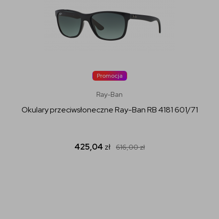
Promocja
Ray-Ban
Okulary przeciwsłoneczne Ray-Ban RB 4181 601/71
425,04
zł
616,00
zł