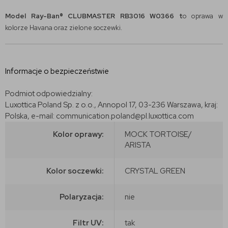
Model Ray-Ban® CLUBMASTER RB3016 W0366 t
o oprawa w
kolorze Havana oraz zielone soczewki.
Informacje o bezpieczeństwie
Podmiot odpowiedzialny:
Luxottica Poland Sp. z o.o., Annopol 17, 03-236 Warszawa, kraj:
Polska, e-mail: communication.poland@pl.luxottica.com
Kolor oprawy:
MOCK TORTOISE/
ARISTA
Kolor soczewki:
CRYSTAL GREEN
Polaryzacja:
nie
Filtr UV:
tak