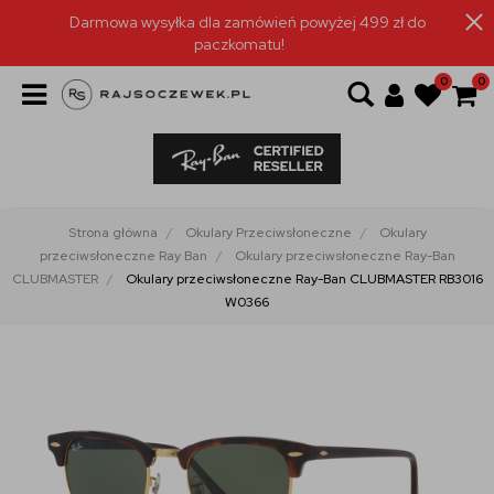
Darmowa wysyłka dla zamówień powyżej 499 zł do
paczkomatu!
0
0
Strona główna
Okulary Przeciwsłoneczne
Okulary
przeciwsłoneczne Ray Ban
Okulary przeciwsłoneczne Ray-Ban
CLUBMASTER
Okulary przeciwsłoneczne Ray-Ban CLUBMASTER RB3016
W0366