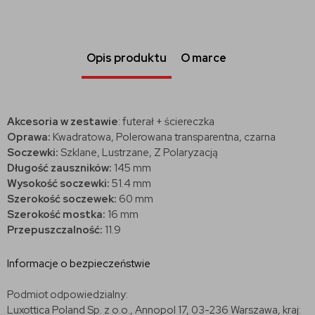
Opis produktu
O marce
Akcesoria w zestawie
: futerał + ściereczka
Oprawa:
Kwadratowa, Polerowana transparentna, czarna
Soczewki:
Szklane, Lustrzane, Z Polaryzacją
Długość zauszników:
145 mm
Wysokość soczewki:
51.4 mm
Szerokość soczewek:
60 mm
Szerokość mostka:
16 mm
Przepuszczalność:
11.9
Informacje o bezpieczeństwie
Podmiot odpowiedzialny:
Luxottica Poland Sp. z o.o., Annopol 17, 03-236 Warszawa, kraj: