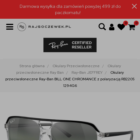
Darmowa wysyłka dla zamówień powyżej 499 zł do
paczkomatu!
0
0
Strona główna
Okulary Przeciwsłoneczne
Okulary
przeciwsłoneczne Ray Ban
Ray-Ban JEFFREY
Okulary
przeciwsłoneczne Ray-Ban BILL ONE CHROMANCE z polaryzacją RB2205
1294G6