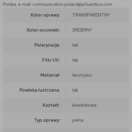
Polska, e-mail: communication.poland@pl.luxottica.com
Kolor oprawy:
TRANSPARENTNY
Kolor soczewki:
SREBRNY
Polaryzacja:
tak
Filtr UV:
tak
Materiał:
tworzywo
Powłoka lustrzana:
tak
Kształt:
kwadratowe
Typ oprawy:
pełna