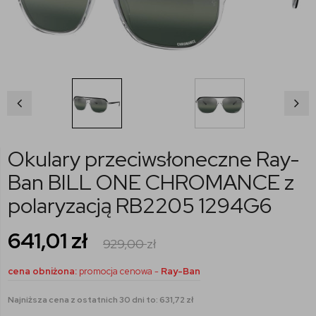
Okulary przeciwsłoneczne Ray-
Ban BILL ONE CHROMANCE z
polaryzacją RB2205 1294G6
641,01
zł
929,00
zł
cena obniżona:
promocja cenowa -
Ray-Ban
Najniższa cena z ostatnich 30 dni to: 631,72 zł