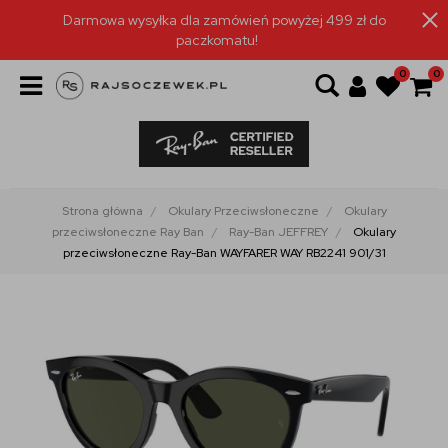
Darmowa wysyłka dla zamówień powyżej 499 zł do
paczkomatu!
0
0
Strona główna
Okulary Przeciwsłoneczne
Okulary
przeciwsłoneczne Ray Ban
Ray-Ban JEFFREY
Okulary
przeciwsłoneczne Ray-Ban WAYFARER WAY RB2241 901/31