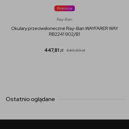
Promocja
Ray-Ban
Okulary przeciwsłoneczne Ray-Ban WAYFARER WAY
RB2241 902/B1
447,81
zł
649,00
zł
Ostatnio oglądane