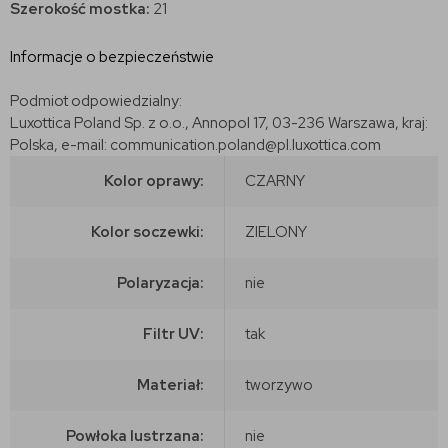
Szerokość mostka:
21
Informacje o bezpieczeństwie
Podmiot odpowiedzialny:
Luxottica Poland Sp. z o.o., Annopol 17, 03-236 Warszawa, kraj:
Polska, e-mail: communication.poland@pl.luxottica.com
Kolor oprawy:
CZARNY
Kolor soczewki:
ZIELONY
Polaryzacja:
nie
Filtr UV:
tak
Materiał:
tworzywo
Powłoka lustrzana:
nie