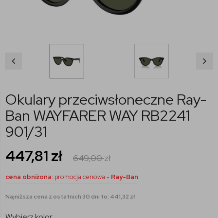
Okulary przeciwsłoneczne Ray-
Ban WAYFARER WAY RB2241
901/31
447,81
zł
649,00
zł
cena obniżona:
promocja cenowa -
Ray-Ban
Najniższa cena z ostatnich 30 dni to: 441,32 zł
Wybierz kolor: