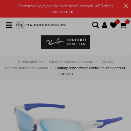
Darmowa wysyłka dla zamówień powyżej 499 zł do
paczkomatu!
0
0
Strona główna
Okulary Przeciwsłoneczne
Okulary
przeciwsłoneczne Solano
Okulary przeciwsłoneczne Solano Sport SP
20070 B