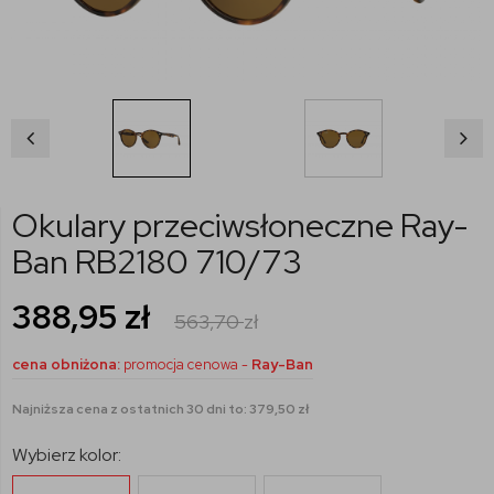
Okulary przeciwsłoneczne Ray-
Ban RB2180 710/73
388,95
zł
563,70
zł
cena obniżona:
promocja cenowa -
Ray-Ban
Najniższa cena z ostatnich 30 dni to: 379,50 zł
Wybierz kolor: