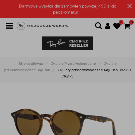
Darmowa wysyłka dla zamówień powyżej 499 zł do
paczkomatu!
0
0
Strona główna
Okulary Przeciwsłoneczne
Okulary
przeciwsłoneczne Ray Ban
Okulary przeciwsłoneczne Ray-Ban RB2180
710/73