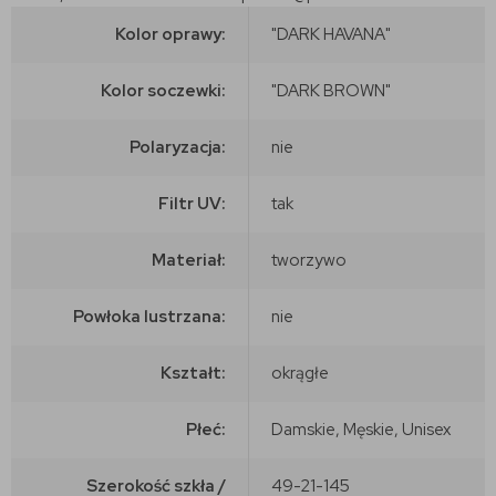
Kolor oprawy:
"DARK HAVANA"
Kolor soczewki:
"DARK BROWN"
Polaryzacja:
nie
Filtr UV:
tak
Materiał:
tworzywo
Powłoka lustrzana:
nie
Kształt:
okrągłe
Płeć:
Damskie, Męskie, Unisex
Szerokość szkła /
49-21-145