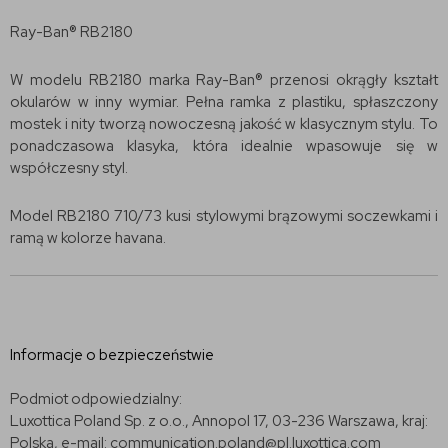
Ray-Ban® RB2180
W modelu RB2180 marka Ray-Ban® przenosi okrągły kształt
okularów w inny wymiar. Pełna ramka z plastiku, spłaszczony
mostek i nity tworzą nowoczesną jakość w klasycznym stylu. To
ponadczasowa klasyka, która idealnie wpasowuje się w
współczesny styl.
Model RB2180 710/73 kusi stylowymi brązowymi soczewkami i
ramą w kolorze havana.
Informacje o bezpieczeństwie
Podmiot odpowiedzialny:
Luxottica Poland Sp. z o.o., Annopol 17, 03-236 Warszawa, kraj:
Polska, e-mail: communication.poland@pl.luxottica.com