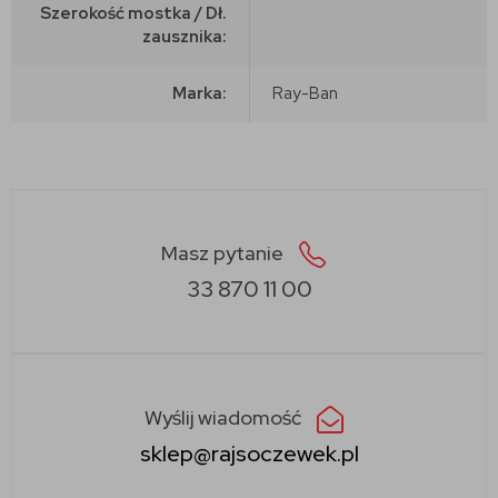
Szerokość mostka / Dł.
zausznika:
Marka:
Ray-Ban
Masz pytanie
33 870 11 00
Wyślij wiadomość
sklep@rajsoczewek.pl