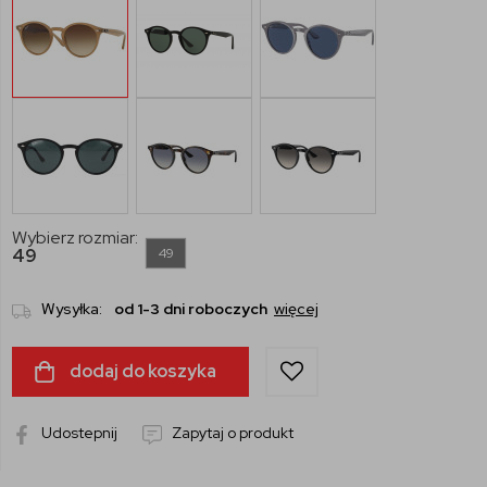
Wybierz rozmiar:
49
49
Wysyłka:
od 1-3 dni roboczych
więcej
dodaj do koszyka
Udostepnij
Zapytaj o produkt