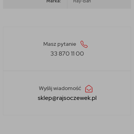
Marka:
Ray-Ban
Masz pytanie
33 870 11 00
Wyślij wiadomość
sklep@rajsoczewek.pl