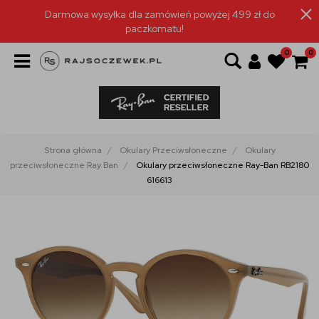
Darmowa wysyłka dla zamówień powyżej 499 zł do
paczkomatu!
0
0
Strona główna
Okulary Przeciwsłoneczne
Okulary
przeciwsłoneczne Ray Ban
Okulary przeciwsłoneczne Ray-Ban RB2180
616613