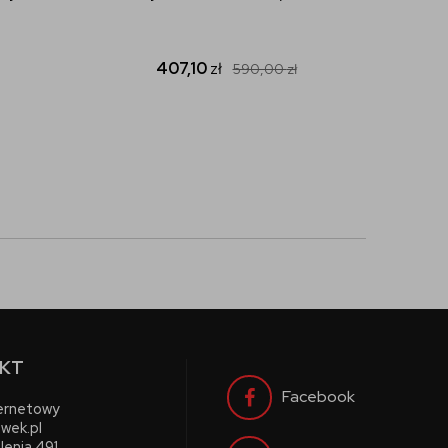
407,10
zł
590,00
zł
KT
Facebook
ternetowy
wek.pl
lenia 491