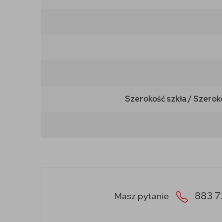
Szerokość szkła / Szerok
883 7
Masz pytanie