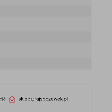
sklep@rajsoczewek.pl
ość