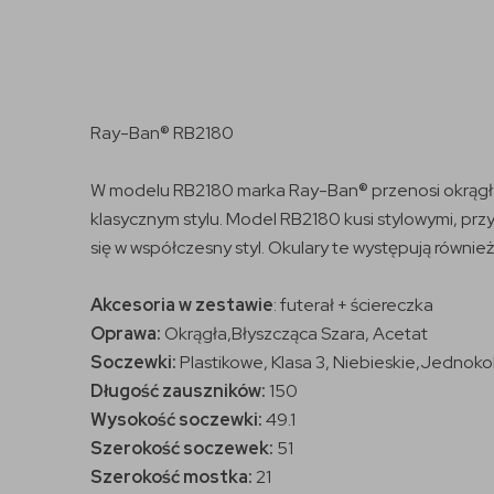
Ray-Ban® RB2180
W modelu RB2180 marka Ray-Ban® przenosi okrągły k
klasycznym stylu. Model RB2180 kusi stylowymi, pr
się w współczesny styl. Okulary te występują również 
Akcesoria w zestawie
: futerał + ściereczka
Oprawa:
Okrągła,
Błyszcząca Szara, Acetat
Soczewki:
Plastikowe, Klasa 3, Niebieskie,Jednok
Długość zauszników:
150
Wysokość soczewki:
49.1
Szerokość soczewek:
51
Szerokość mostka:
21