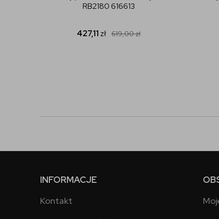
RB2180 616613
427,11
zł
619,00
zł
INFORMACJE
OB
Kontakt
Moj