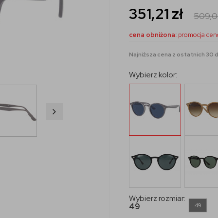
351,21
zł
509,
cena obniżona:
promocja cen
Najniższa cena z ostatnich 30 dn
Wybierz kolor:
Wybierz rozmiar:
49
49