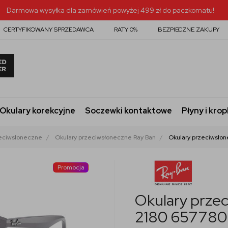
Darmowa wysyłka dla zamówień powyżej 499 zł do paczkomatu!
CERTYFIKOWANY SPRZEDAWCA
RATY 0%
BEZPIECZNE ZAKUPY
Okulary korekcyjne
Soczewki kontaktowe
Płyny i krop
zeciwsłoneczne
Okulary przeciwsłoneczne Ray Ban
Okulary przeciwsło
Promocja
Okulary prze
2180 657780