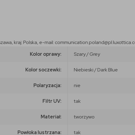
szawa, kraj: Polska, e-mail: communication.poland@pl.luxottica.
Kolor oprawy:
Szary / Grey
Kolor soczewki:
Niebieski / Dark Blue
Polaryzacja:
nie
Filtr UV:
tak
Materiał:
tworzywo
Powłoka lustrzana:
tak