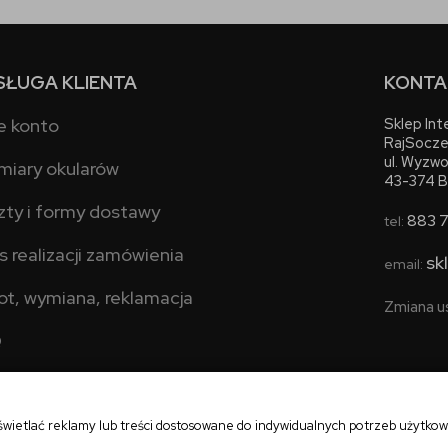
SŁUGA KLIENTA
KONTA
e konto
Sklep In
RajSocze
ul. Wyzwo
miary okularów
43-374 B
zty i formy dostawy
883 
tel:
s realizacji zamówienia
sk
email:
ot, wymiana, reklamacja
Zmiana u
Q
świetlać reklamy lub treści dostosowane do indywidualnych potrzeb użytko