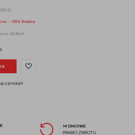
,00
zł
owa -
-35% Solano
i to: 161,85 zł
j
ka
aj o produkt
E
14 DNIOWE
PRAWO ZWROTU