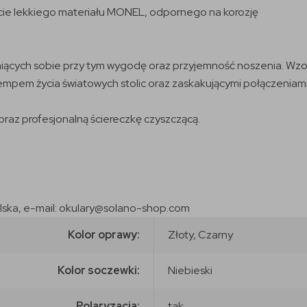
ie lekkiego materiału MONEL, odpornego na korozję
niących sobie przy tym wygodę oraz przyjemność noszenia. Wzo
empem życia światowych stolic oraz zaskakującymi połączeniami
raz profesjonalną ściereczkę czyszczącą.
olska, e-mail: okulary@solano-shop.com
Kolor oprawy:
Złoty, Czarny
Kolor soczewki:
Niebieski
Polaryzacja:
tak