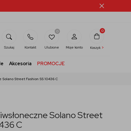
0
0
>
Szukaj
Kontakt
Ulubione
Moje konto
Koszyk
le
Akcesoria
PROMOCJE
 Solano Street Fashion SS 10436 C
iwsłoneczne Solano Street
0436 C