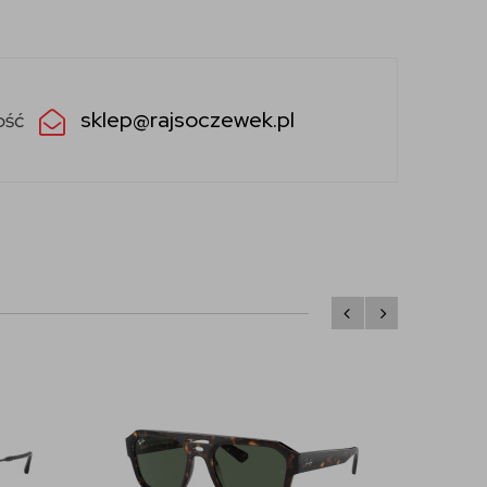
sklep@rajsoczewek.pl
ość