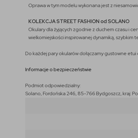
Oprawa w tym modelu wykonana jest z niesamowic
KOLEKCJA STREET FASHION od SOLANO
Okulary dla żyjących zgodnie z duchem czasu i ce
wielkomiejskości inspirowanej dynamiką, szybkim t
Do każdej pary okularów dołączamy gustowne etui o
Informacje o bezpieczeństwie
Podmiot odpowiedzialny:
Solano, Fordońska 246, 85-766 Bydgoszcz, kraj: P