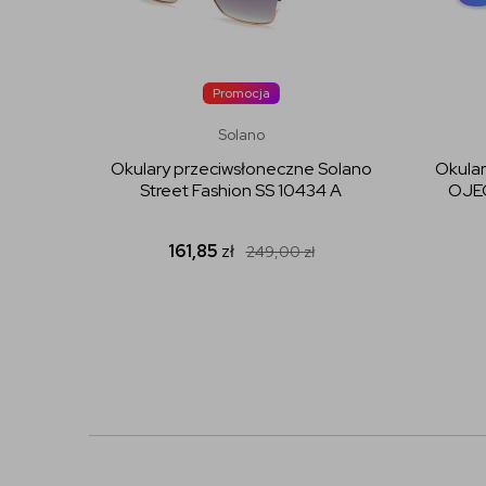
Promocja
Solano
Okulary przeciwsłoneczne Solano
Okular
Street Fashion SS 10434 A
OJEC
161,85
zł
249,00
zł