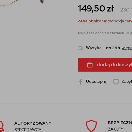
149,50
zł
230
cena obniżona:
promocja cen
Najniższa cena z ostatnich 30 dn
Wysyłka:
do 24h
więce
dodaj do koszy
Udostepnij
Zapyt
BEZPIECZN
AUTORYZOWANY
ZAKUPY
SPRZEDAWCA