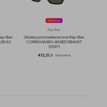
Promocja
Ray-Ban
Ray-Ban
Okulary przeciwsłoneczne Ray-Ban
Okular
/B1 62
CORRIGAN BIO-BASED RB4397
ROU
135971
413,31
zł
599,00
zł