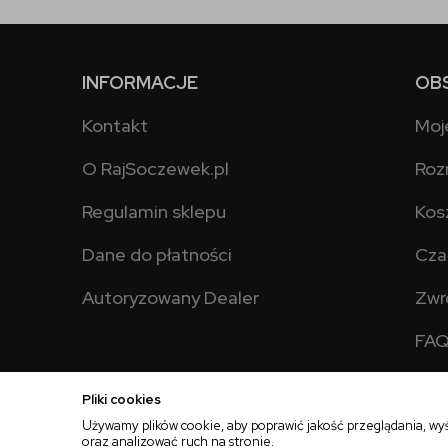
INFORMACJE
OB
Kontakt
Moj
O RajSoczewek.pl
Roz
Regulamin sklepu
Kos
Dane do płatności
Cza
Autoryzowany Dealer
Zwr
FA
Pliki cookies
Używamy plików cookie, aby poprawić jakość przeglądania, wy
oraz analizować ruch na stronie.