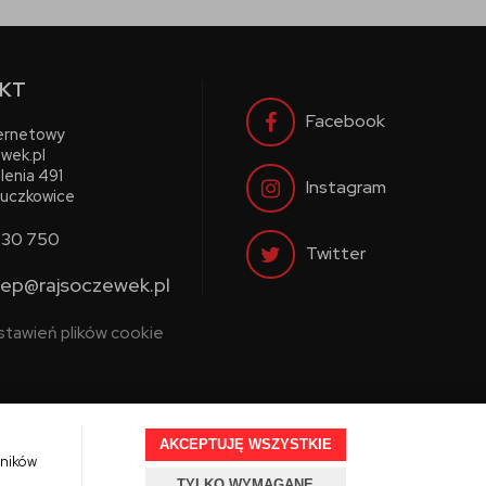
KT
Facebook
ternetowy
wek.pl
lenia 491
Instagram
uczkowice
730 750
Twitter
lep@rajsoczewek.pl
stawień plików cookie
AKCEPTUJĘ WSZYSTKIE
wników
TYLKO WYMAGANE