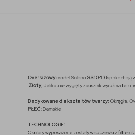
Oversizowy
model Solano
SS10436
pokochają w
Złoty
, delikatnie wygięty zausznik wyróżnia ten 
Dedykowane dla ksztaltów twarzy:
Okrągła, O
PŁEĆ:
Damskie
TECHNOLOGIE:
Okulary wyposażone zostały w soczewki z filtrem U