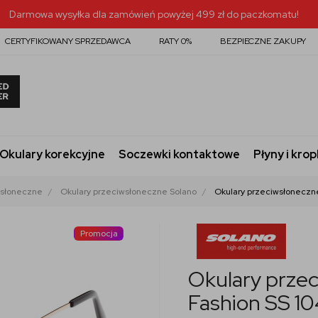
Darmowa wysyłka dla zamówień powyżej 499 zł do paczkomatu!
CERTYFIKOWANY SPRZEDAWCA
RATY 0%
BEZPIECZNE ZAKUPY
Okulary korekcyjne
Soczewki kontaktowe
Płyny i krop
wsłoneczne
Okulary przeciwsłoneczne Solano
Okulary przeciwsłoneczne
Promocja
Okulary przec
Fashion SS 1