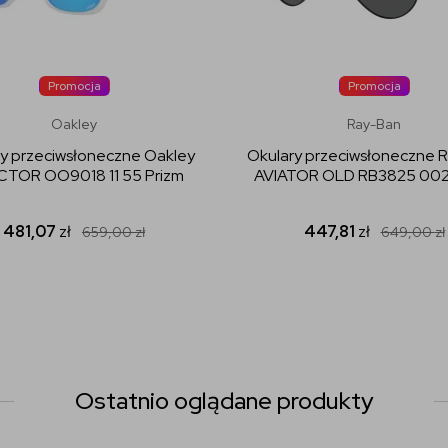
Promocja
Promocja
Oakley
Ray-Ban
y przeciwsłoneczne Oakley
Okulary przeciwsłoneczne 
TOR OO9018 11 55 Prizm
AVIATOR OLD RB3825 002
481,07
zł
447,81
zł
659,00
zł
649,00
zł
Ostatnio oglądane produkty