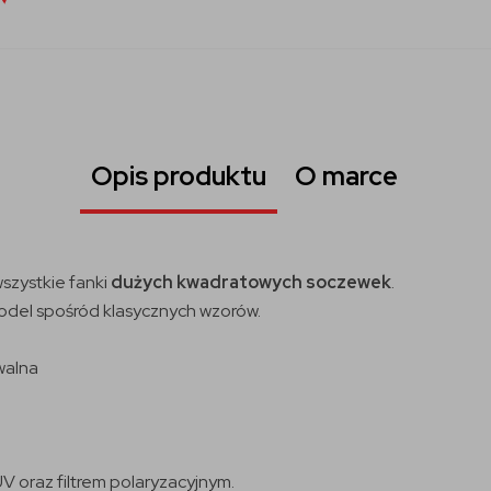
Opis produktu
O marce
szystkie fanki
dużych
kwadratowych soczewek
.
model spośród klasycznych wzorów.
walna
V oraz filtrem polaryzacyjnym.