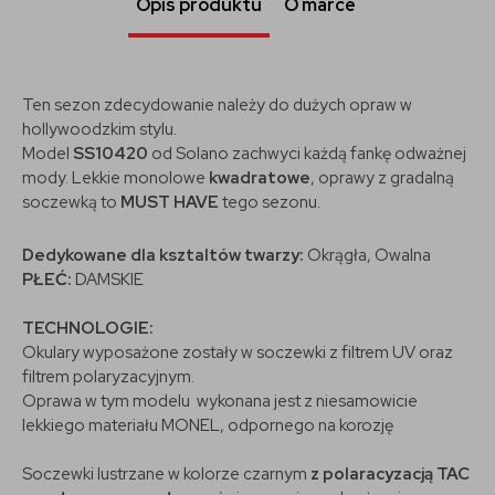
Opis produktu
O marce
Ten sezon zdecydowanie należy do dużych opraw w
hollywoodzkim stylu.
Model
SS10420
od Solano zachwyci każdą fankę odważnej
mody. Lekkie monolowe
kwadratowe
, oprawy z gradalną
soczewką
to
MUST HAVE
tego sezonu.
Dedykowane dla ksztaltów twarzy:
Okrągła, Owalna
PŁEĆ:
DAMSKIE
TECHNOLOGIE:
Okulary wyposażone zostały w soczewki z filtrem UV oraz
filtrem polaryzacyjnym.
Oprawa w tym modelu wykonana jest z niesamowicie
lekkiego materiału MONEL, odpornego na korozję
Soczewki lustrzane w kolorze czarnym
z polaracyzacją TAC