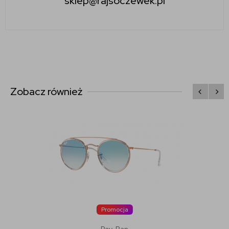
sklep@rajsoczewek.pl
Zobacz również
Promocja
Ray-Ban