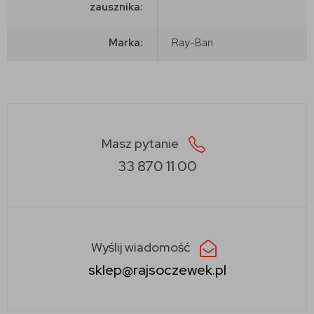
zausznika:
Marka:
Ray-Ban
Masz pytanie
33 870 11 00
Wyślij wiadomość
sklep@rajsoczewek.pl