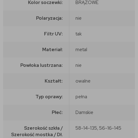
Kolor soczewki:
BRĄZOWE
Polaryzacja:
nie
Filtr UV:
tak
Materiał:
metal
Powłoka lustrzana:
nie
Kształt:
owalne
Typ oprawy:
pełna
Płeć:
Damskie
Szerokość szkła /
58-14-135, 56-16-145
Szerokość mostka / Dł.