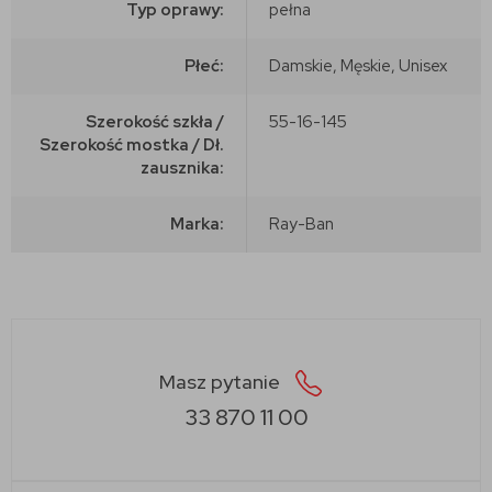
Typ oprawy:
pełna
Płeć:
Damskie, Męskie, Unisex
Szerokość szkła /
55-16-145
Szerokość mostka / Dł.
zausznika:
Marka:
Ray-Ban
Masz pytanie
33 870 11 00