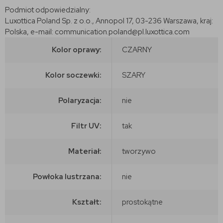
Podmiot odpowiedzialny:
Luxottica Poland Sp. z o.o., Annopol 17, 03-236 Warszawa, kraj:
Polska, e-mail: communication.poland@pl.luxottica.com
Kolor oprawy:
CZARNY
Kolor soczewki:
SZARY
Polaryzacja:
nie
Filtr UV:
tak
Materiał:
tworzywo
Powłoka lustrzana:
nie
Kształt:
prostokątne