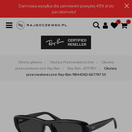
Darmowa wysyłka dla zamówień powyżej 499 zł do
paczkomatu!
0
0
Strona główna
Okulary Przeciwsłoneczne
Okulary
przeciwsłoneczne Ray Ban
Ray-Ban JEFFREY
Okulary
przeciwsłoneczne Ray-Ban RB4436D 667787 55