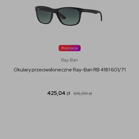
Promocja
Ray-Ban
Okulary przeciwsłoneczne Ray-Ban RB 4181 601/71
425,04
zł
616,00
zł