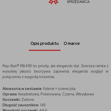
SPRZEDAWCA
Opis produktu
O marce
Ray-Ban® RB4181 to prosty, ale elegancki styl. Szersza ramka z
wysokiej jakości tworzywa zapewnia elegancki wygląd w
połączeniu z wygodą noszenia.
Akcesoria w zestawie
: futerał + ściereczka
Oprawa
: Kwadratowa, Polerowana, Czarna, Wtryskowa
Soczewki:
Zielone
Długość zauszników
: 145
Wysokość soczewki
: 44.6