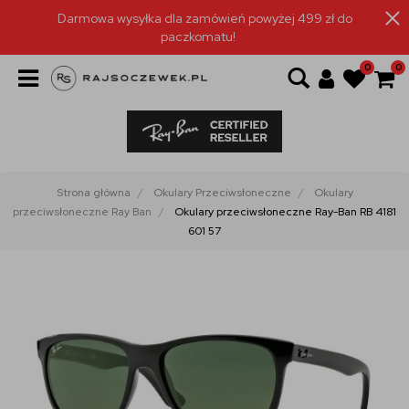
Darmowa wysyłka dla zamówień powyżej 499 zł do
paczkomatu!
0
0
Strona główna
Okulary Przeciwsłoneczne
Okulary
przeciwsłoneczne Ray Ban
Okulary przeciwsłoneczne Ray-Ban RB 4181
601 57