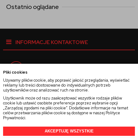
Ostatnio oglądane
INFORMACJE KONTAKTOWE
Facebook
Pliki cookies
Używamy plików cookie, aby poprawić jakość przeglądania, wyświetlać
reklamy lub treści dostosowane do indywidualnych potrzeb
Instagram
użytkowników oraz analizować ruch na stronie.
Użytkownik może od razu zaakceptować wszystkie rodzaje plików
cookie lub ustawić osobiste preferencje poprzez wybranie opcji
Twitter
„Zarządzaj zgodami na pliki cookie”. Dodatkowe informacje na temat
celów przetwarzania plików cookie są dostępne w naszej
Polityce
Prywatności
.
AKCEPTUJĘ WSZYSTKIE
2025 © Wszelkie Prawa Zastrzeżone
Rajsoczewek.pl