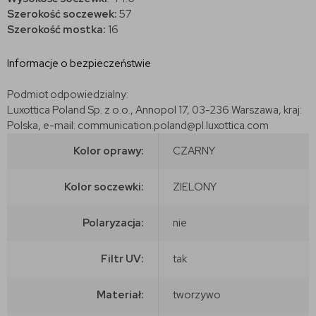
Szerokość soczewek:
57
Szerokość mostka:
16
Informacje o bezpieczeństwie
Podmiot odpowiedzialny:
Luxottica Poland Sp. z o.o., Annopol 17, 03-236 Warszawa, kraj:
Polska, e-mail: communication.poland@pl.luxottica.com
Kolor oprawy:
CZARNY
Kolor soczewki:
ZIELONY
Polaryzacja:
nie
Filtr UV:
tak
Materiał:
tworzywo