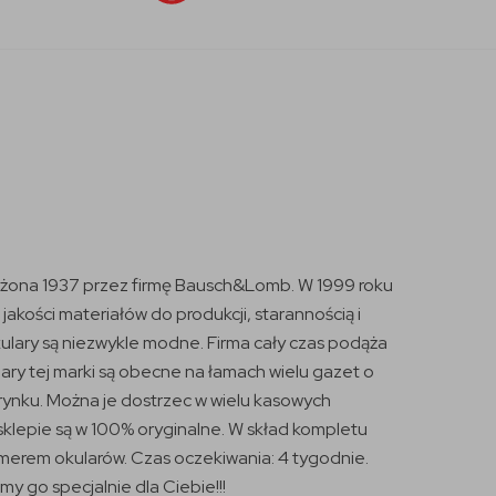
łożona 1937 przez firmę Bausch&Lomb. W 1999 roku
kości materiałów do produkcji, starannością i
ulary są niezwykle modne. Firma cały czas podąża
ary tej marki są obecne na łamach wielu gazet o
rynku. Można je dostrzec w wielu kasowych
 sklepie są w 100% oryginalne. W skład kompletu
umerem okularów. Czas oczekiwania: 4 tygodnie.
my go specjalnie dla Ciebie!!!