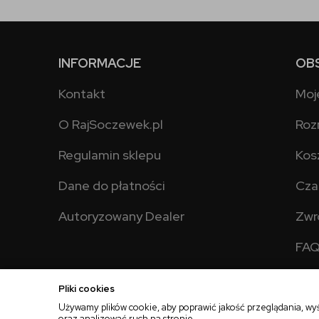
INFORMACJE
OB
Kontakt
Moj
O RajSoczewek.pl
Roz
Regulamin sklepu
Kos
Dane do płatności
Cza
Autoryzowany Dealer
Zwr
FA
Pliki cookies
Używamy plików cookie, aby poprawić jakość przeglądania, wy
oraz analizować ruch na stronie.