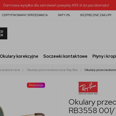
Darmowa wysyłka dla zamówień powyżej 499 zł do paczkomatu!
CERTYFIKOWANY SPRZEDAWCA
RATY 0%
BEZPIECZNE ZAKUPY
Okulary korekcyjne
Soczewki kontaktowe
Płyny i krop
eciwsłoneczne
Okulary przeciwsłoneczne Ray Ban
Okulary przeciwsłon
Promocja
Okulary prze
RB3558 001/