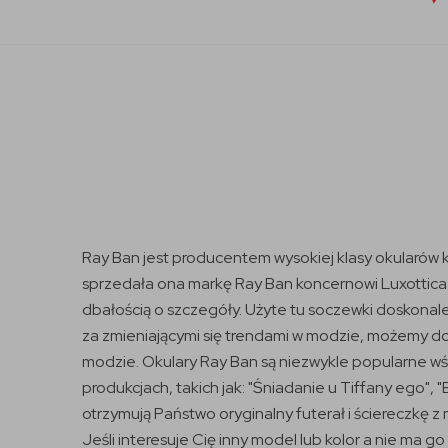
Ray Ban jest producentem wysokiej klasy okularów 
sprzedała ona markę Ray Ban koncernowi Luxottica G
dbałością o szczegóły. Użyte tu soczewki doskonal
za zmieniającymi się trendami w modzie, możemy doj
modzie. Okulary Ray Ban są niezwykle popularne wś
produkcjach, takich jak: "Śniadanie u Tiffany ego",
otrzymują Państwo oryginalny futerał i ściereczkę 
Jeśli interesuje Cię inny model lub kolor a nie ma go