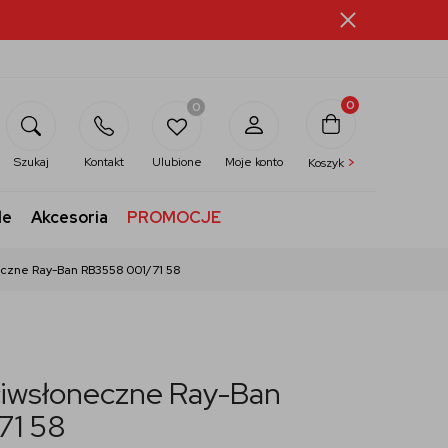
0
0
>
Szukaj
Kontakt
Ulubione
Moje konto
Koszyk
le
Akcesoria
PROMOCJE
eczne Ray-Ban RB3558 001/71 58
ciwsłoneczne Ray-Ban
71 58