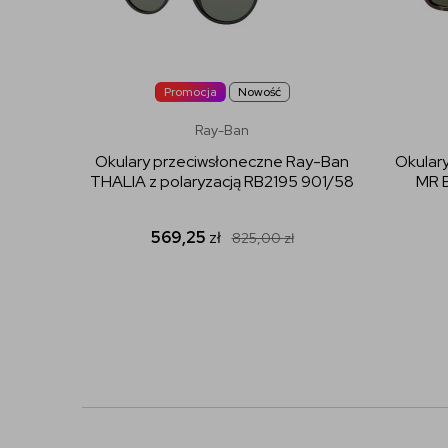
Promocja
Nowość
Ray-Ban
Okulary przeciwsłoneczne Ray-Ban
Okular
THALIA z polaryzacją RB2195 901/58
MR 
569,25
zł
825,00
zł