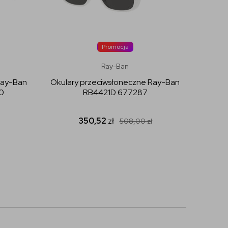
Promocja
Ray-Ban
Ray-Ban
Okulary przeciwsłoneczne Ray-Ban
Okular
0
RB4421D 677287
350,52
zł
508,00
zł