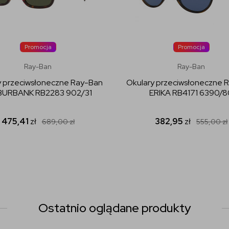
Promocja
Promocja
Ray-Ban
Ray-Ban
y przeciwsłoneczne Ray-Ban
Okulary przeciwsłoneczne 
BURBANK RB2283 902/31
ERIKA RB4171 6390/8
475,41
zł
382,95
zł
689,00
zł
555,00
zł
Ostatnio oglądane produkty