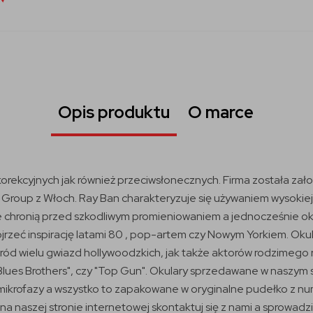
Opis produktu
O marce
korekcyjnych jak również przeciwsłonecznych. Firma została za
roup z Włoch. Ray Ban charakteryzuje się używaniem wysokiej ja
e chronią przed szkodliwym promieniowaniem a jednocześnie ok
rzeć inspirację latami 80 , pop-artem czy Nowym Yorkiem. Okul
ród wielu gwiazd hollywoodzkich, jak także aktorów rodzimego 
 "Blues Brothers", czy "Top Gun". Okulary sprzedawane w naszym
z mikrofazy a wszystko to zapakowane w oryginalne pudełko z n
 na naszej stronie internetowej skontaktuj się z nami a sprowadzi