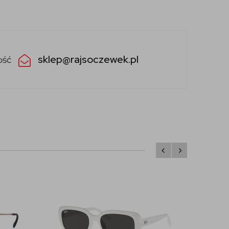
sklep@rajsoczewek.pl
ość