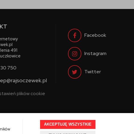
KT
Facebook
ternetowy
wek.pl
lenia 491
Instagram
uczkowice
730 750
Twitter
lep@rajsoczewek.pl
stawień plików cookie
AKCEPTUJĘ WSZYSTKIE
wników