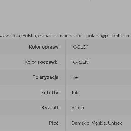
szawa, kraj: Polska, e-mail: communication.poland@pl.luxottica.
Kolor oprawy:
"GOLD"
Kolor soczewki:
"GREEN"
Polaryzacja:
nie
Filtr UV:
tak
Kształt:
pilotki
Płeć:
Damskie, Męskie, Unisex