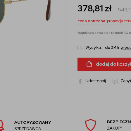
378,81
zł
549,
cena obniżona:
promocja cen
Najniższa cena z ostatnich 30 dn
Wysyłka:
do 24h
więce
dodaj do koszy
Udostepnij
Zapyt
BEZPIECZN
AUTORYZOWANY
ZAKUPY
SPRZEDAWCA