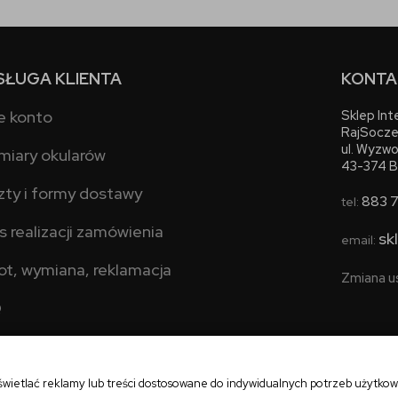
SŁUGA KLIENTA
KONTA
e konto
Sklep In
RajSocze
ul. Wyzwo
miary okularów
43-374 B
zty i formy dostawy
883 
tel:
s realizacji zamówienia
sk
email:
ot, wymiana, reklamacja
Zmiana u
Q
świetlać reklamy lub treści dostosowane do indywidualnych potrzeb użytko