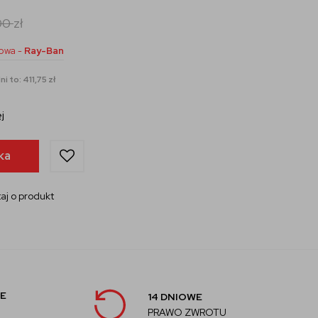
00
zł
owa -
Ray-Ban
i to: 411,75 zł
j
ka
aj o produkt
E
14 DNIOWE
PRAWO ZWROTU