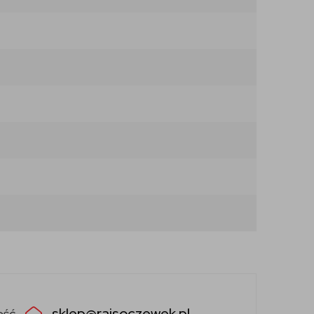
sklep@rajsoczewek.pl
ość