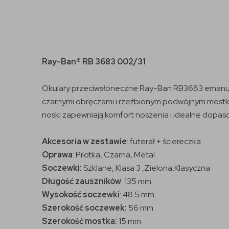
Ray-Ban®
RB 3683 002/31
Okulary przeciwsłoneczne Ray-Ban RB3683 emanują
czarnymi obręczami i rzeźbionym podwójnym mostkie
noski zapewniają komfort noszenia i idealne dopas
Akcesoria w zestawie
: futerał + ściereczka
Oprawa
: Pilotka, Czarna, Metal
Soczewki:
Szklane, Klasa 3 ,Zielona,Klasyczna
Długość zauszników
:
135 mm
Wysokość soczewki
: 48.5 mm
Szerokość soczewek:
56 mm
Szerokość mostka:
15 mm