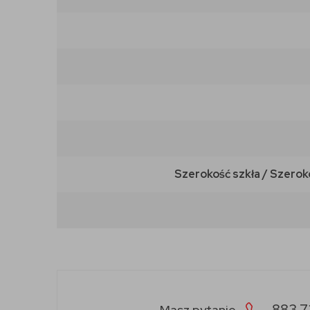
Szerokość szkła / Szerok
883 7
Masz pytanie