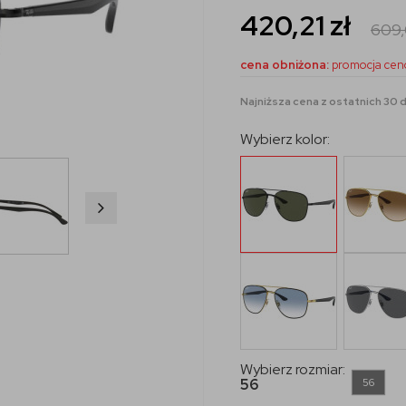
420,21
zł
609
cena obniżona:
promocja cen
Najniższa cena z ostatnich 30 dn
Wybierz kolor:
Wybierz rozmiar:
56
56