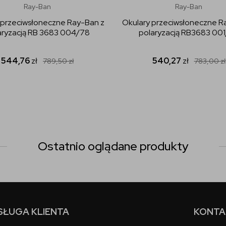
Ray-Ban
Ray-Ban
 przeciwsłoneczne Ray-Ban z
Okulary przeciwsłoneczne R
aryzacją RB 3683 004/78
polaryzacją RB3683 00
544,76
zł
540,27
zł
789,50
zł
783,00
zł
Ostatnio oglądane produkty
SŁUGA KLIENTA
KONTA