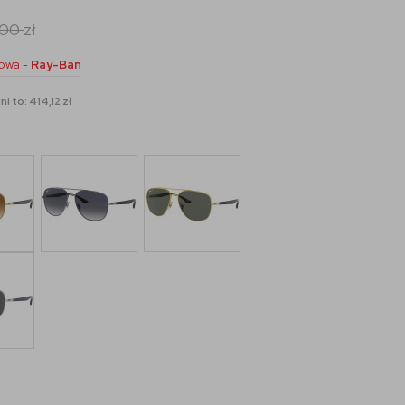
,00
zł
owa -
Ray-Ban
i to: 414,12 zł