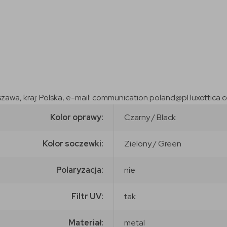
szawa, kraj: Polska, e-mail: communication.poland@pl.luxottica.
Kolor oprawy:
Czarny / Black
Kolor soczewki:
Zielony / Green
Polaryzacja:
nie
Filtr UV:
tak
Materiał:
metal