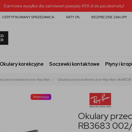
Darmowa wysyłka dla zamówień powyżej 499 zł do paczkomatu!
CERTYFIKOWANY SPRZEDAWCA
RATY 0%
BEZPIECZNE ZAKUPY
Okulary korekcyjne
Soczewki kontaktowe
Płyny i krop
ary przeciwsłoneczne Ray Ban
Okulary przeciwsłoneczne Ray-Ban AVIATOR
Promocja
Okulary prze
RB3683 002/