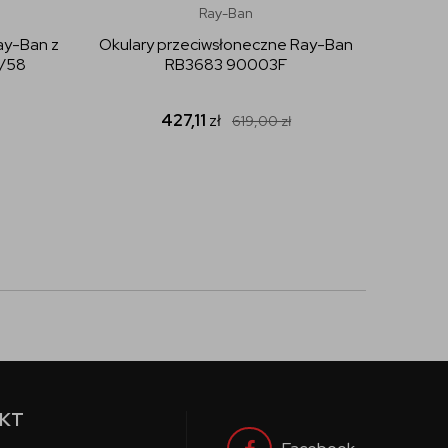
Ray-Ban
ay-Ban z
Okulary przeciwsłoneczne Ray-Ban
Okular
1/58
RB3683 90003F
427,11
zł
619,00
zł
KT
Facebook