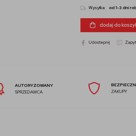
Wysyłka:
od 1-3 dni r
dodaj do koszy
Udostepnij
Zapyt
BEZPIECZN
AUTORYZOWANY
ZAKUPY
SPRZEDAWCA