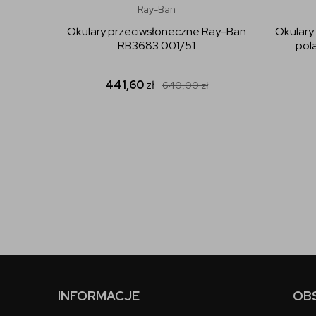
Ray-Ban
Okulary przeciwsłoneczne Ray-Ban
Okulary
RB3683 001/51
pol
441,60
zł
640,00
zł
INFORMACJE
OB