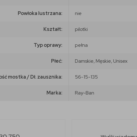
Powłoka lustrzana:
nie
Kształt:
pilotki
Typ oprawy:
pełna
Płeć:
Damskie, Męskie, Unisex
ość mostka / Dł. zausznika:
56-15-135
Marka:
Ray-Ban
30 750
Wyślij wiadom