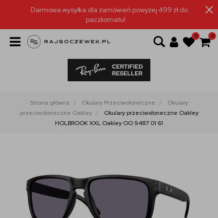
Darmowa wysyłka dla zamówień powyżej 499 zł do
paczkomatu!
0
0
Strona główna
Okulary Przeciwsłoneczne
Okulary
przeciwsłoneczne Oakley
Okulary przeciwsłoneczne Oakley
HOLBROOK XXL Oakley OO 9487 01 61