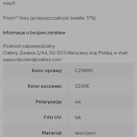
mieć!!
Prizm™ Grey (przepuszczalność światła: 17%)
Informacje o bezpieczeństwie
Podmiot odpowiedzialny:
Oakley, Żurawia 2/44, 00-503 Warszawa, kraj: Polska, e-mail:
supportpoland@oakley.com
Kolor oprawy:
CZARNY
Kolor soczewki:
SZARE
Polaryzacja:
nie
Filtr UV:
tak
Materiał:
tworzywo