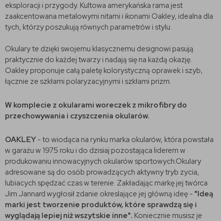
eksploracji i przygody. Kultowa amerykańska rama jest
zaakcentowana metalowymi nitami i ikonami Oakley, idealna dla
tych, którzy poszukują równych parametrów i stylu.
Okulary te dzięki swojemu klasycznemu designowi pasują
praktycznie do każdej twarzy i nadają się na każdą okazję.
Oakley proponuje całą paletę kolorystyczną oprawek i szyb,
łącznie ze szkłami polaryzacyjnymi i szkłami prizm.
W komplecie z okularami woreczek z mikrofibry do
przechowywania i czyszczenia okularów.
OAKLEY
- to wiodąca na rynku marka okularów, która powstała
w garażu w 1975 roku i do dzisiaj pozostająca liderem w
produkowaniu innowacyjnych okularów sportowych.Okulary
adresowane są do osób prowadzących aktywny tryb zycia,
lubiacych spędzać czas w terenie. Zakładając markę jej twórca
Jim Jannard wygłosił zdanie okreslające jej główną ideę -
"Ideą
marki jest tworzenie produktów, które sprawdzą się i
wyglądają lepiej niż wszytskie inne".
Koniecznie musisz je