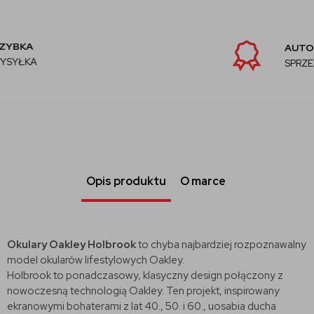
AUTORYZOWANY
SPRZEDAWCA
Opis produktu
O marce
Okulary Oakley Holbrook
to chyba najbardziej rozpoznawalny
model okularów lifestylowych Oakley.
Holbrook to ponadczasowy, klasyczny design połączony z
nowoczesną technologią Oakley. Ten projekt, inspirowany
ekranowymi bohaterami z lat 40., 50. i 60., uosabia ducha