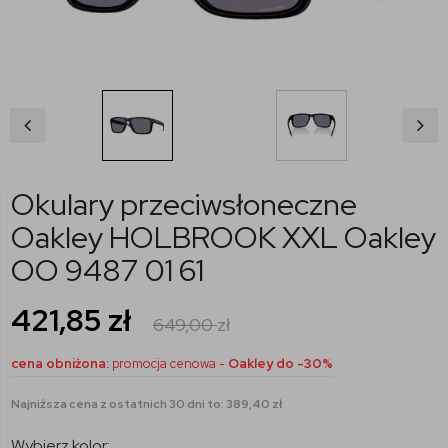
Okulary przeciwsłoneczne
Oakley HOLBROOK XXL Oakley
OO 9487 01 61
421,85
zł
649,00
zł
cena obniżona:
promocja cenowa -
Oakley do -30%
Najniższa cena z ostatnich 30 dni to: 389,40 zł
Wybierz kolor: