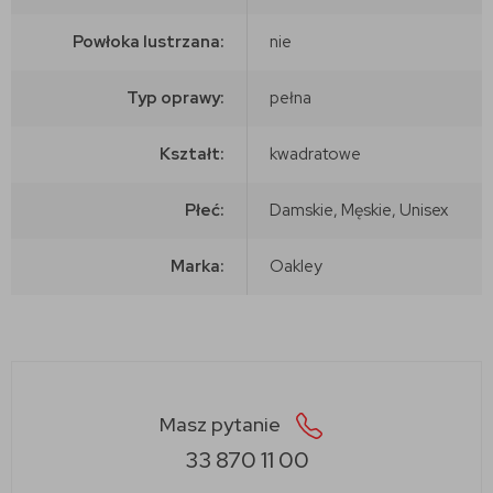
Powłoka lustrzana:
nie
Typ oprawy:
pełna
Kształt:
kwadratowe
Płeć:
Damskie, Męskie, Unisex
Marka:
Oakley
Masz pytanie
33 870 11 00