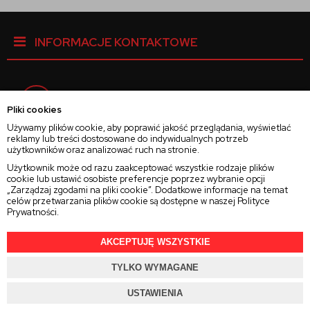
INFORMACJE KONTAKTOWE
Facebook
Pliki cookies
Używamy plików cookie, aby poprawić jakość przeglądania, wyświetlać
reklamy lub treści dostosowane do indywidualnych potrzeb
Instagram
użytkowników oraz analizować ruch na stronie.
Użytkownik może od razu zaakceptować wszystkie rodzaje plików
cookie lub ustawić osobiste preferencje poprzez wybranie opcji
Twitter
„Zarządzaj zgodami na pliki cookie”. Dodatkowe informacje na temat
celów przetwarzania plików cookie są dostępne w naszej
Polityce
Prywatności
.
AKCEPTUJĘ WSZYSTKIE
2025 © Wszelkie Prawa Zastrzeżone
Rajsoczewek.pl
TYLKO WYMAGANE
Projekt i oprogramowanie sklepu:
Ebexo.pl
USTAWIENIA