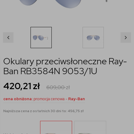
Okulary przeciwsłoneczne Ray-
Ban RB3584N 9053/1U
420,21
zł
609,00
zł
cena obniżona:
promocja cenowa -
Ray-Ban
Najniższa cena z ostatnich 30 dni to: 456,75 zł