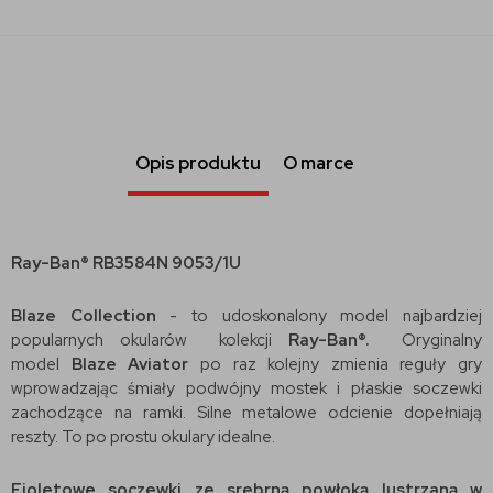
Opis produktu
O marce
Ray-Ban® RB3584N 9053/1U
Blaze Collection
- to udoskonalony model najbardziej
popularnych okularów kolekcji
Ray-Ban®.
Oryginalny
model
Blaze Aviator
po raz kolejny zmienia reguły gry
wprowadzając śmiały podwójny mostek i płaskie soczewki
zachodzące na ramki. Silne metalowe odcienie dopełniają
reszty. To po prostu okulary idealne.
Fioletowe soczewki ze srebrną powłoką lustrzaną w