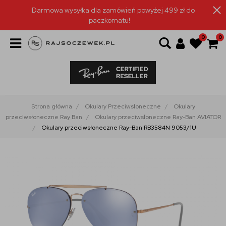
Darmowa wysyłka dla zamówień powyżej 499 zł do
paczkomatu!
0
0
Strona główna
Okulary Przeciwsłoneczne
Okulary
przeciwsłoneczne Ray Ban
Okulary przeciwsłoneczne Ray-Ban AVIATOR
Okulary przeciwsłoneczne Ray-Ban RB3584N 9053/1U