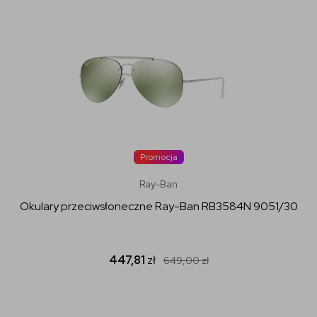
Promocja
Ray-Ban
Okulary przeciwsłoneczne Ray-Ban RB3584N 9051/30
447,81
zł
649,00
zł