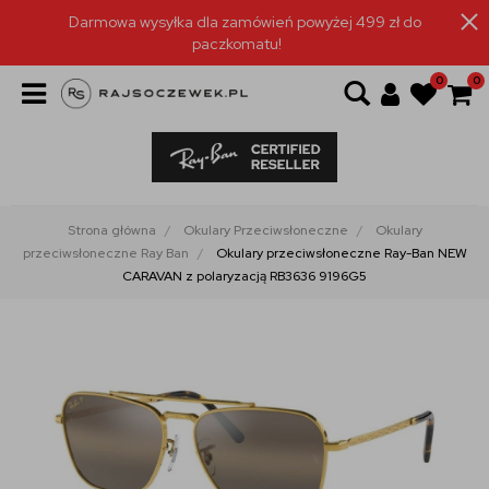
Darmowa wysyłka dla zamówień powyżej 499 zł do
paczkomatu!
0
0
Strona główna
Okulary Przeciwsłoneczne
Okulary
przeciwsłoneczne Ray Ban
Okulary przeciwsłoneczne Ray-Ban NEW
CARAVAN z polaryzacją RB3636 9196G5