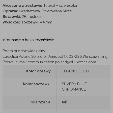
Akcesoria w zestawie
: futerał + ściereczka
Oprawa:
Kwadratowa, Polerowana,Metal
Soczewki:
2P, Lustrzane,
Wysokość soczewki
: 44 mm
Informacje o bezpieczeństwie
Podmiot odpowiedzialny:
Luxottica Poland Sp. z o.o., Annopol 17, 03-236 Warszawa, kraj:
Polska, e-mail: communication.poland@pl.luxottica.com
Kolor oprawy:
LEGEND GOLD
Kolor soczewki:
SILVER / BLUE
CHROMANCE
Polaryzacja:
tak