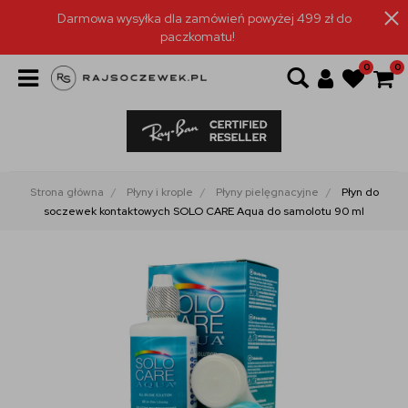
Darmowa wysyłka dla zamówień powyżej 499 zł do
paczkomatu!
0
0
Strona główna
Płyny i krople
Płyny pielęgnacyjne
Płyn do
soczewek kontaktowych SOLO CARE Aqua do samolotu 90 ml