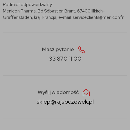
Podmiot odpowiedzialny:
Menicon Pharma, Bd Sébastien Brant, 67400 Illkirch-
Graffenstaden, kraj: Francja, e-mail: serviceclients@menicon.fr
Masz pytanie
33 870 11 00
Wyślij wiadomość
sklep@rajsoczewek.pl