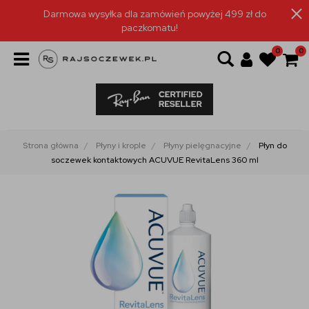
Darmowa wysyłka dla zamówień powyżej 499 zł do
paczkomatu!
0
0
Strona główna
Płyny i krople
Płyny pielęgnacyjne
Płyn do
soczewek kontaktowych ACUVUE RevitaLens 360 ml