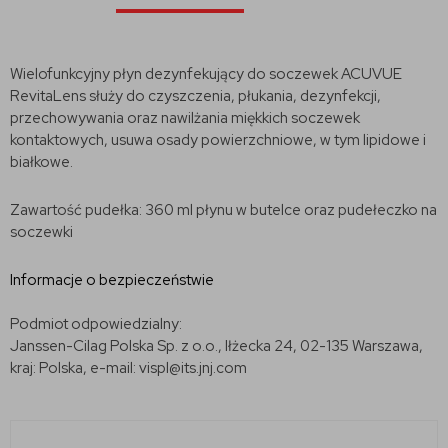
Wielofunkcyjny płyn dezynfekujący do soczewek ACUVUE
RevitaLens służy do czyszczenia, płukania, dezynfekcji,
przechowywania oraz nawilżania miękkich soczewek
kontaktowych, usuwa osady powierzchniowe, w tym lipidowe i
białkowe.
Zawartość pudełka: 360 ml płynu w butelce oraz pudełeczko na
soczewki
Informacje o bezpieczeństwie
Podmiot odpowiedzialny:
Janssen-Cilag Polska Sp. z o.o., Iłżecka 24, 02-135 Warszawa,
kraj: Polska, e-mail: vispl@its.jnj.com