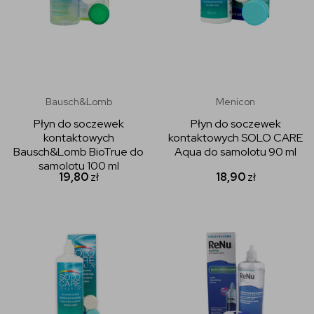
Bausch&Lomb
Menicon
Płyn do soczewek
Płyn do soczewek
kontaktowych
kontaktowych SOLO CARE
Bausch&Lomb BioTrue do
Aqua do samolotu 90 ml
samolotu 100 ml
19,80
zł
18,90
zł