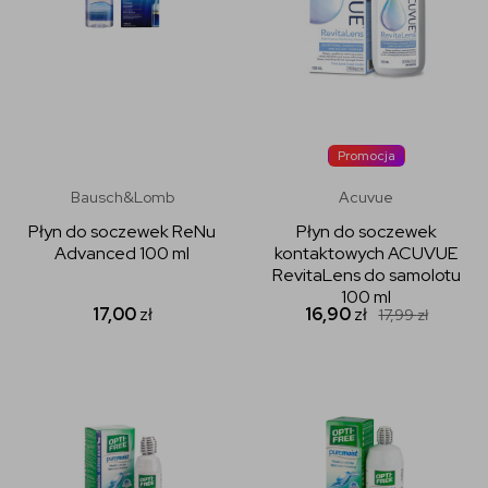
Promocja
Bausch&Lomb
Acuvue
Płyn do soczewek ReNu
Płyn do soczewek
Advanced 100 ml
kontaktowych ACUVUE
RevitaLens do samolotu
100 ml
17,00
zł
16,90
zł
17,99
zł