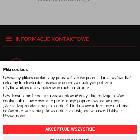
INFORMACJE KONTAKTOWE
Facebook
Pliki cookies
Używamy plików cookie, aby poprawić jakość przeglądania, wyświetlać
reklamy lub treści dostosowane do indywidualnych potrzeb
Instagram
użytkowników oraz analizować ruch na stronie.
Użytkownik może od razu zaakceptować wszystkie rodzaje plików
cookie lub ustawić osobiste preferencje poprzez wybranie opcji
Twitter
„Zarządzaj zgodami na pliki cookie”. Dodatkowe informacje na temat
celów przetwarzania plików cookie są dostępne w naszej
Polityce
Prywatności
.
AKCEPTUJĘ WSZYSTKIE
2025 © Wszelkie Prawa Zastrzeżone
Rajsoczewek.pl