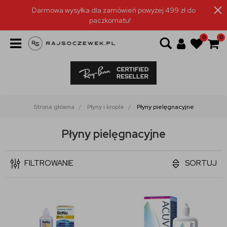
Darmowa wysyłka dla zamówień powyżej 499 zł do
paczkomatu!
0
0
Strona główna
Płyny i krople
Płyny pielęgnacyjne
Płyny pielęgnacyjne
FILTROWANIE
SORTUJ