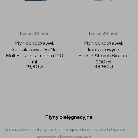
Bausch&Lomb
Bausch&Lomb
Płyn do soczewek
Płyn do soczewek
kontaktowych ReNu
kontaktowych
MultiPlus do samolotu 100
Bausch&Lomb BioTrue
ml
300 ml
19,80
zł
38,90
zł
Płyny pielęgnacyjne
Tu znajdziesz płyny pielęgnacyjne do wszystkich typów
soczewek kontaktowych.