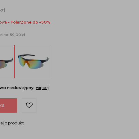
0
zł
owa -
PolarZone do -50%
i to: 59,00 zł
wo niedostępny.
więcej
ka
aj o produkt