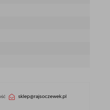
sklep@rajsoczewek.pl
ość