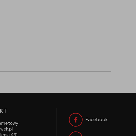
KT
Facebook
ternetowy
wek.pl
lenia 491