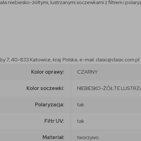
a niebiesko-żółtymi, lustrzanymi soczewkami z filtrem i polaryz
7, 40-833 Katowice, kraj: Polska, e-mail: clasic@clasic.com.pl
Kolor oprawy:
CZARNY
Kolor soczewki:
NIEBIESKO-ŻÓŁTE LUSTRZ
Polaryzacja:
tak
Filtr UV:
tak
Materiał:
tworzywo