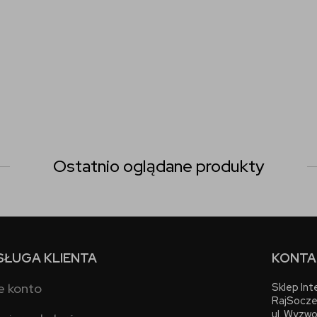
Ostatnio oglądane produkty
SŁUGA KLIENTA
KONTA
e konto
Sklep In
RajSocze
ul. Wyzwo