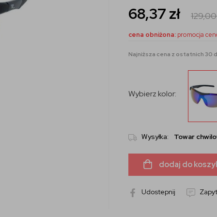
68,37
zł
129,0
cena obniżona:
promocja cen
Najniższa cena z ostatnich 30 dn
Wybierz kolor:
Wysyłka:
Towar chwilo
dodaj do koszy
Udostepnij
Zapyt