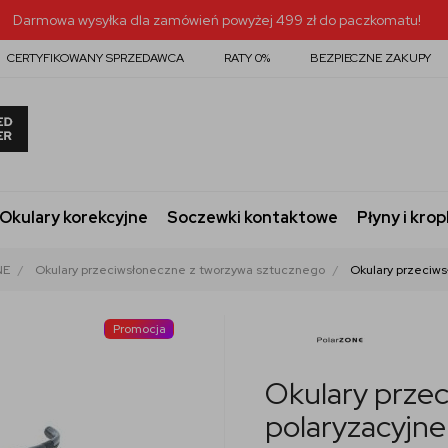
Darmowa wysyłka dla zamówień powyżej 499 zł do paczkomatu!
CERTYFIKOWANY SPRZEDAWCA
RATY 0%
BEZPIECZNE ZAKUPY
Okulary korekcyjne
Soczewki kontaktowe
Płyny i krop
NE
Okulary przeciwsłoneczne z tworzywa sztucznego
Okulary przeciws
Promocja
Okulary prze
polaryzacyjn