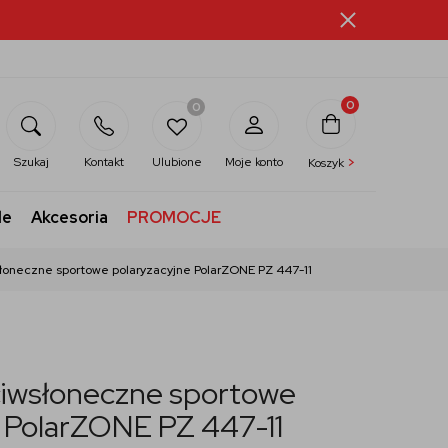
0
0
>
Szukaj
Kontakt
Ulubione
Moje konto
Koszyk
le
Akcesoria
PROMOCJE
łoneczne sportowe polaryzacyjne PolarZONE PZ 447-11
ciwsłoneczne sportowe
e PolarZONE PZ 447-11