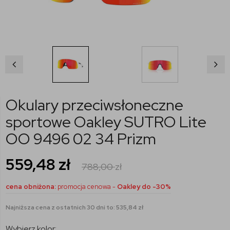
Okulary przeciwsłoneczne
sportowe Oakley SUTRO Lite
OO 9496 02 34 Prizm
559,48
zł
788,00
zł
cena obniżona:
promocja cenowa -
Oakley do -30%
Najniższa cena z ostatnich 30 dni to: 535,84 zł
Wybierz kolor: