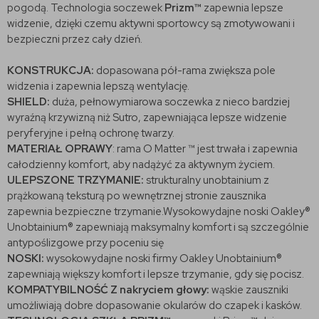
pogodą. Technologia soczewek
Prizm™
zapewnia lepsze
widzenie, dzięki czemu aktywni sportowcy są zmotywowani i
bezpieczni przez cały dzień.
KONSTRUKCJA:
dopasowana pół-rama zwiększa pole
widzenia i zapewnia lepszą wentylację.
SHIELD:
duża, pełnowymiarowa soczewka z nieco bardziej
wyraźną krzywizną niż Sutro, zapewniająca lepsze widzenie
peryferyjne i pełną ochronę twarzy.
MATERIAŁ OPRAWY
: rama O Matter ™ jest trwała i zapewnia
całodzienny komfort, aby nadążyć za aktywnym życiem.
ULEPSZONE TRZYMANIE:
strukturalny unobtainium z
prążkowaną teksturą po wewnętrznej stronie zausznika
zapewnia bezpieczne trzymanie.Wysokowydajne noski Oakley®
Unobtainium® zapewniają maksymalny komfort i są szczególnie
antypoślizgowe przy poceniu się
NOSKI:
wysokowydajne noski firmy Oakley Unobtainium®
zapewniają większy komfort i lepsze trzymanie, gdy się pocisz.
KOMPATYBILNOŚĆ Z nakryciem głowy:
wąskie zauszniki
umożliwiają dobre dopasowanie okularów do czapek i kasków.