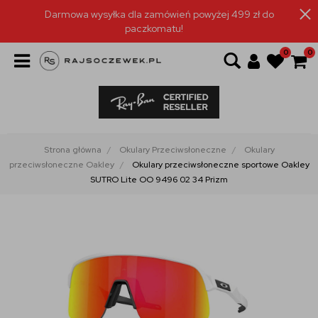
Darmowa wysyłka dla zamówień powyżej 499 zł do
paczkomatu!
0
0
Strona główna
Okulary Przeciwsłoneczne
Okulary
przeciwsłoneczne Oakley
Okulary przeciwsłoneczne sportowe Oakley
SUTRO Lite OO 9496 02 34 Prizm