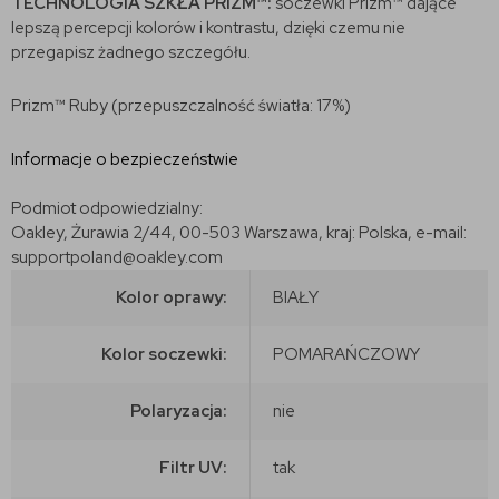
TECHNOLOGIA SZKŁA PRIZM™:
soczewki Prizm™ dające
lepszą percepcji kolorów i kontrastu, dzięki czemu nie
przegapisz żadnego szczegółu.
Prizm™ Ruby (przepuszczalność światła: 17%)
Informacje o bezpieczeństwie
Podmiot odpowiedzialny:
Oakley, Żurawia 2/44, 00-503 Warszawa, kraj: Polska, e-mail:
supportpoland@oakley.com
Kolor oprawy:
BIAŁY
Kolor soczewki:
POMARAŃCZOWY
Polaryzacja:
nie
Filtr UV:
tak