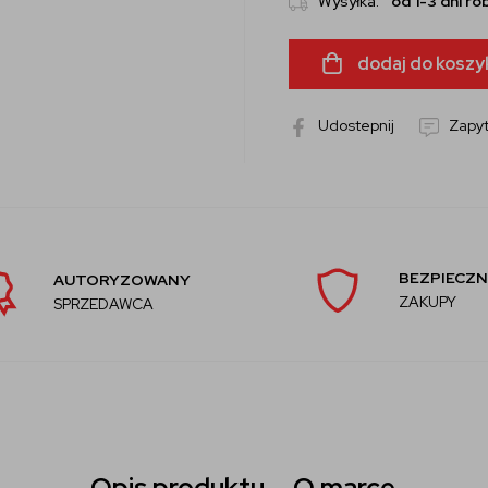
Wysyłka:
od 1-3 dni r
dodaj do koszy
Udostepnij
Zapyt
BEZPIECZN
AUTORYZOWANY
ZAKUPY
SPRZEDAWCA
Opis produktu
O marce