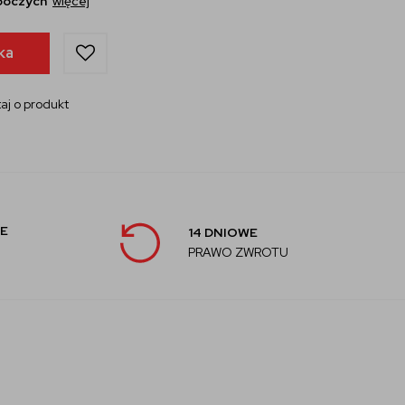
oboczych
więcej
ka
aj o produkt
E
14 DNIOWE
PRAWO ZWROTU