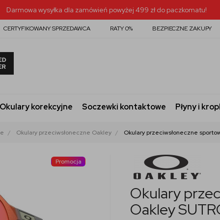
Darmowa wysyłka dla zamówień powyżej 499 zł do paczkomatu!
CERTYFIKOWANY SPRZEDAWCA
RATY 0%
BEZPIECZNE ZAKUPY
Okulary korekcyjne
Soczewki kontaktowe
Płyny i krop
ne
Okulary przeciwsłoneczne Oakley
Okulary przeciwsłoneczne sporto
Promocja
Okulary prze
Oakley SUTRO