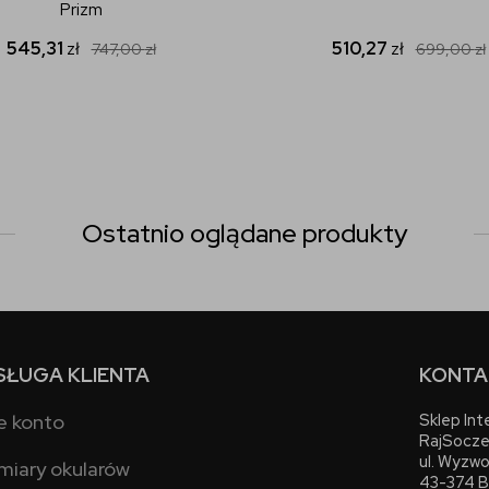
Prizm
545,31
zł
510,27
zł
747,00
zł
699,00
zł
Ostatnio oglądane produkty
SŁUGA KLIENTA
KONTA
e konto
Sklep In
RajSocze
ul. Wyzwo
miary okularów
43-374 B