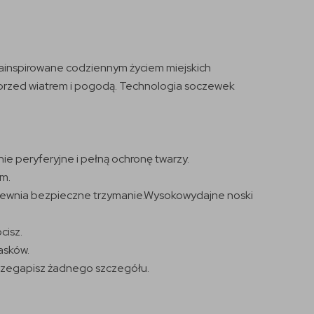
ainspirowane codziennym życiem miejskich
 przed wiatrem i pogodą. Technologia soczewek
ie peryferyjne i pełną ochronę twarzy.
em.
apewnia bezpieczne trzymanie.Wysokowydajne noski
cisz.
asków.
 przegapisz żadnego szczegółu.