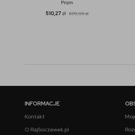
Prizm
510,27
zł
699,00
zł
INFORMACJE
OB
Kontakt
Moj
O RajSoczewek.pl
Roz