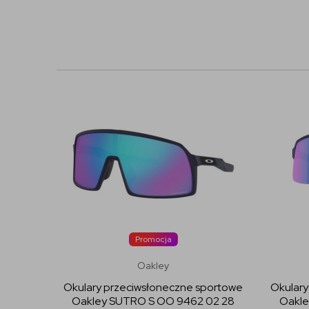
Promocja
Oakley
Okulary przeciwsłoneczne sportowe
Okulary
Oakley SUTRO S OO 9462 02 28
Oakle