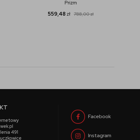
Prizm
559,48
zł
788,00
zł
KT
Facebook
ternetowy
wek.pl
lenia 491
Instagram
uczkowice