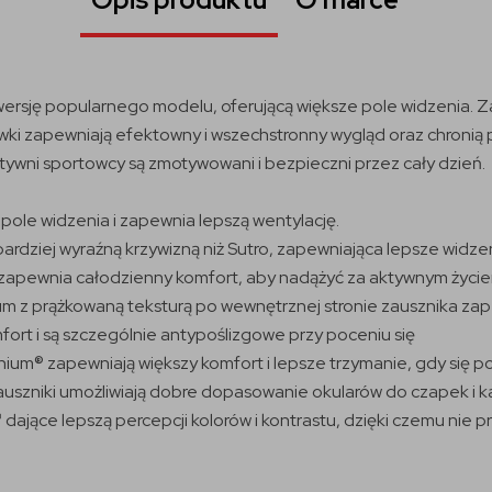
ersję popularnego modelu, oferującą większe pole widzenia. Z
ki zapewniają efektowny i wszechstronny wygląd oraz chronią
ywni sportowcy są zmotywowani i bezpieczni przez cały dzień.
le widzenia i zapewnia lepszą wentylację.
dziej wyraźną krzywizną niż Sutro, zapewniająca lepsze widzen
 i zapewnia całodzienny komfort, aby nadążyć za aktywnym życi
ium z prążkowaną teksturą po wewnętrznej stronie zausznika z
rt i są szczególnie antypoślizgowe przy poceniu się
um® zapewniają większy komfort i lepsze trzymanie, gdy się po
auszniki umożliwiają dobre dopasowanie okularów do czapek i k
dające lepszą percepcji kolorów i kontrastu, dzięki czemu nie