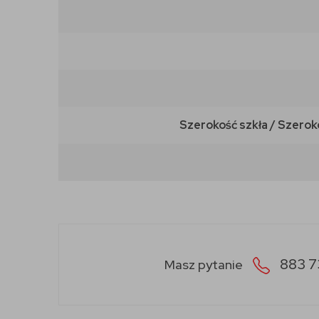
Szerokość szkła / Szerok
883 7
Masz pytanie