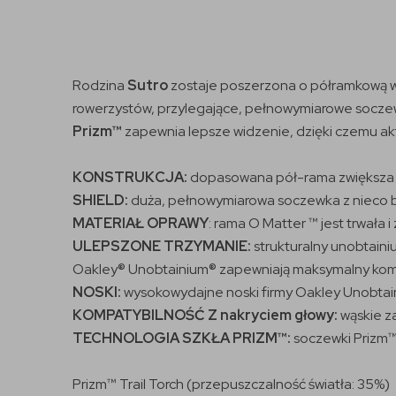
Rodzina
Sutro
zostaje poszerzona o półramkową w
rowerzystów, przylegające, pełnowymiarowe soczew
Prizm™
zapewnia lepsze widzenie, dzięki czemu akt
KONSTRUKCJA:
dopasowana pół-rama zwiększa po
SHIELD:
duża, pełnowymiarowa soczewka z nieco bar
MATERIAŁ OPRAWY
: rama O Matter ™ jest trwała
ULEPSZONE TRZYMANIE:
strukturalny unobtain
Oakley® Unobtainium® zapewniają maksymalny komfo
NOSKI:
wysokowydajne noski firmy Oakley Unobtaini
KOMPATYBILNOŚĆ Z nakryciem głowy:
wąskie z
TECHNOLOGIA SZKŁA PRIZM™:
soczewki Prizm™ 
Prizm™ Trail Torch (przepuszczalność światła: 35%)