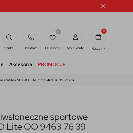
0
0
>
Szukaj
Kontakt
Ulubione
Moje konto
Koszyk
le
Akcesoria
PROMOCJE
we Oakley SUTRO Lite OO 9463 76 39 Prizm
ciwsłoneczne sportowe
 Lite OO 9463 76 39