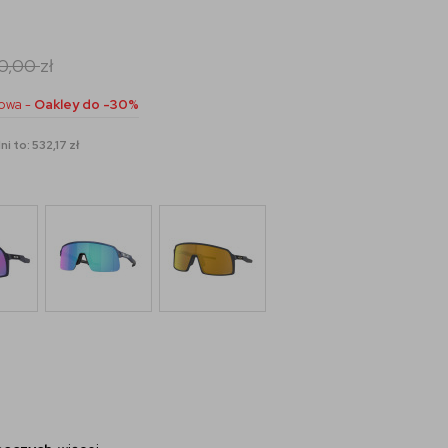
90,00
zł
owa -
Oakley do -30%
i to: 532,17 zł