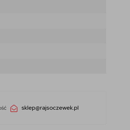
sklep@rajsoczewek.pl
ość