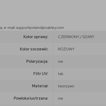
ska, e-mail: supportpoland@oakley.com
Kolor oprawy:
CZERWONY / SZARY
Kolor soczewki:
RÓŻOWY
Polaryzacja:
nie
Filtr UV:
tak
Materiał:
tworzywo
Powłoka lustrzana:
nie