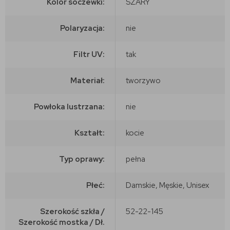
Kolor soczewki:
SZARY
Polaryzacja:
nie
Filtr UV:
tak
Materiał:
tworzywo
Powłoka lustrzana:
nie
Kształt:
kocie
Typ oprawy:
pełna
Płeć:
Damskie, Męskie, Unisex
Szerokość szkła /
52-22-145
Szerokość mostka / Dł.