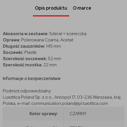
Opis produktu
O marce
Akcesoria w zestawie
: futerał + ściereczka
Oprawa:
Polerowana Czarna, Acetat
Długość zauszników:
145 mm
Soczewki:
Plastik
Szerokość soczewek:
52 mm
Szerokość mostka:
22 mm
Informacje o bezpieczeństwie
Podmiot odpowiedzialny:
Luxottica Poland Sp. z o.o., Annopol 17, 03-236 Warszawa, kraj:
Polska, e-mail: communication.poland@pl.luxottica.com
Kolor oprawy:
CZARNY