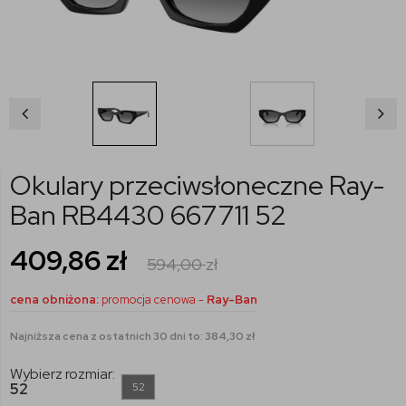
Okulary przeciwsłoneczne Ray-
Ban RB4430 667711 52
409,86
zł
594,00
zł
cena obniżona:
promocja cenowa -
Ray-Ban
Najniższa cena z ostatnich 30 dni to: 384,30 zł
Wybierz rozmiar:
52
52