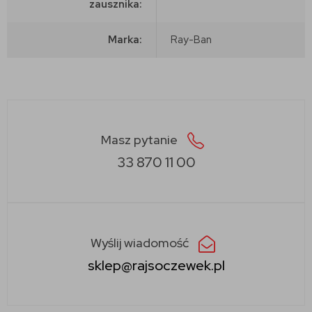
zausznika:
Marka:
Ray-Ban
Masz pytanie
33 870 11 00
Wyślij wiadomość
sklep@rajsoczewek.pl