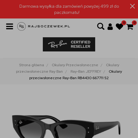
Darmowa wysyłka dla zamówień powyżej 499 zł do
paczkomatu!
0
0
Strona główna
Okulary Przeciwsłoneczne
Okulary
przeciwsłoneczne Ray Ban
Ray-Ban JEFFREY
Okulary
przeciwsłoneczne Ray-Ban RB4430 667711 52