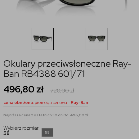
Okulary przeciwsłoneczne Ray-
Ban RB4388 601/71
496,80
zł
720,00
zł
cena obniżona:
promocja cenowa -
Ray-Ban
Najniższa cena z ostatnich 30 dni to: 496,00 zł
Wybierz rozmiar:
58
58