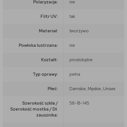
Polaryzacja:
nie
Filtr UV:
tak
Materiał:
tworzywo
Powłoka lustrzana:
nie
Kształt:
prostokątne
Typ oprawy:
pełna
Płeć:
Damskie, Męskie, Unisex
Szerokość szkła /
58-18-145
Szerokość mostka / Dł.
zausznika: