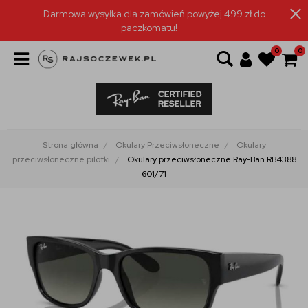
Darmowa wysyłka dla zamówień powyżej 499 zł do
paczkomatu!
0
0
Strona główna
Okulary Przeciwsłoneczne
Okulary
przeciwsłoneczne pilotki
Okulary przeciwsłoneczne Ray-Ban RB4388
601/71