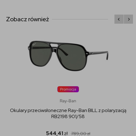
Zobacz również
Promocja
Ray-Ban
Okulary przeciwsłoneczne Ray-Ban BILL z polaryzacją
RB2198 901/58
544,41
zł
789,00
zł