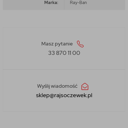
Marka:
Ray-Ban
Masz pytanie
33 870 11 00
Wyślij wiadomość
sklep@rajsoczewek.pl