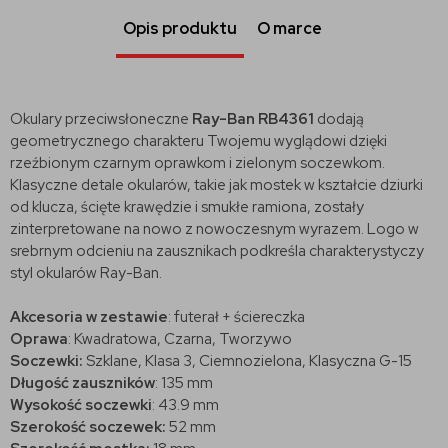
Opis produktu
O marce
Okulary przeciwsłoneczne
Ray-Ban RB4361
dodają
geometrycznego charakteru Twojemu wyglądowi dzięki
rzeźbionym czarnym oprawkom i zielonym soczewkom.
Klasyczne detale okularów, takie jak mostek w kształcie dziurki
od klucza, ścięte krawędzie i smukłe ramiona, zostały
zinterpretowane na nowo z nowoczesnym wyrazem. Logo w
srebrnym odcieniu na zausznikach podkreśla charakterystyczy
styl okularów Ray-Ban.
Akcesoria w zestawie
: futerał + ściereczka
Oprawa
: Kwadratowa, Czarna, Tworzywo
Soczewki:
Szklane, Klasa 3, Ciemnozielona, Klasyczna G-15
Długość zauszników
:
135 mm
Wysokość soczewki
: 43.9 mm
Szerokość soczewek:
52 mm