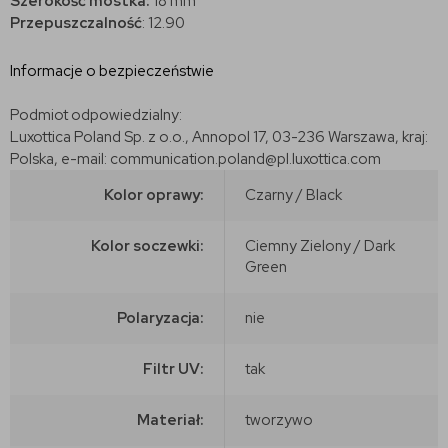
Szerokość mostka:
18 mm
Przepuszczalność
: 12.90
Informacje o bezpieczeństwie
Podmiot odpowiedzialny:
Luxottica Poland Sp. z o.o., Annopol 17, 03-236 Warszawa, kraj:
Polska, e-mail: communication.poland@pl.luxottica.com
Kolor oprawy:
Czarny / Black
Kolor soczewki:
Ciemny Zielony / Dark
Green
Polaryzacja:
nie
Filtr UV:
tak
Materiał:
tworzywo