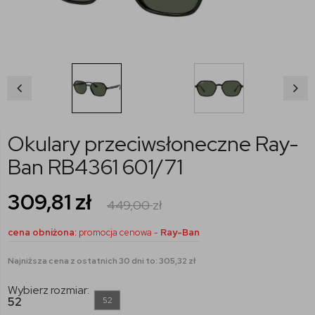
Okulary przeciwsłoneczne Ray-
Ban RB4361 601/71
309,81
zł
449,00
zł
cena obniżona:
promocja cenowa -
Ray-Ban
Najniższa cena z ostatnich 30 dni to: 305,32 zł
Wybierz rozmiar:
52
52