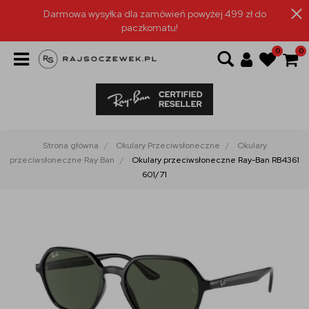
Darmowa wysyłka dla zamówień powyżej 499 zł do
paczkomatu!
0
0
Strona główna
Okulary Przeciwsłoneczne
Okulary
przeciwsłoneczne Ray Ban
Okulary przeciwsłoneczne Ray-Ban RB4361
601/71