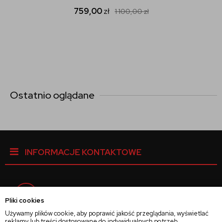
759,00
zł
1 100,00
zł
Ostatnio oglądane
INFORMACJE KONTAKTOWE
Facebook
Pliki cookies
Używamy plików cookie, aby poprawić jakość przeglądania, wyświetlać
reklamy lub treści dostosowane do indywidualnych potrzeb