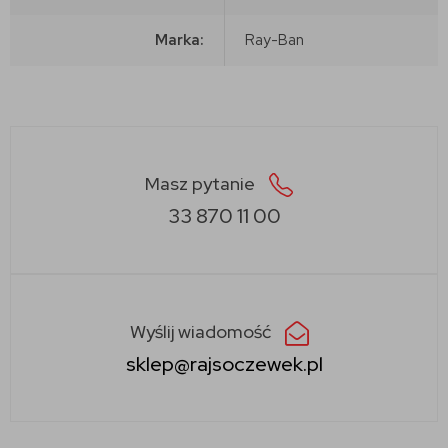
Marka:
Ray-Ban
Masz pytanie
33 870 11 00
Wyślij wiadomość
sklep@rajsoczewek.pl