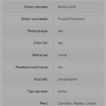
Kolor oprawy:
Arista Gold
Kolor soczewki:
Purple Polarized
Polaryzacja:
tak
Filtr UV:
tak
Materiał:
metal
Powłoka lustrzana:
nie
Kształt:
prostokątne
Typ oprawy:
pełna
Płeć:
Damskie, Męskie, Unisex