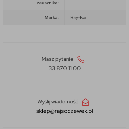
zausznika:
Marka:
Ray-Ban
Masz pytanie
33 870 11 00
Wyślij wiadomość
sklep@rajsoczewek.pl