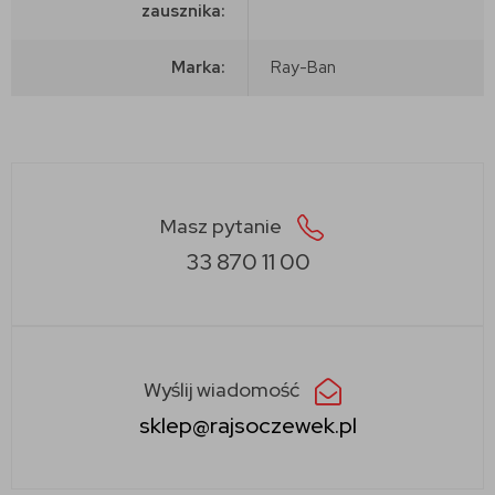
zausznika:
Marka:
Ray-Ban
Masz pytanie
33 870 11 00
Wyślij wiadomość
sklep@rajsoczewek.pl