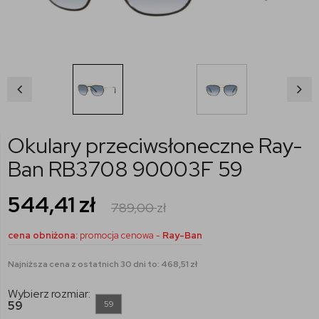
Okulary przeciwsłoneczne Ray-
Ban RB3708 90003F 59
544,41
zł
789,00
zł
cena obniżona:
promocja cenowa -
Ray-Ban
Najniższa cena z ostatnich 30 dni to: 468,51 zł
Wybierz rozmiar:
59
59