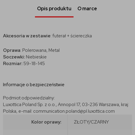
Opis produktu
O marce
Akcesoria w zestawie
: futerał + ściereczka
Oprawa
: Polerowana, Metal
Soczewki:
Niebieskie
Rozmiar:
59-18-145
Informacje o bezpieczeństwie
Podmiot odpowiedzialny:
Luxottica Poland Sp. z o.o., Annopol 17, 03-236 Warszawa, kraj:
Polska, e-mail: communication.poland@pl.luxottica.com
Kolor oprawy:
ZŁOTY/CZARNY