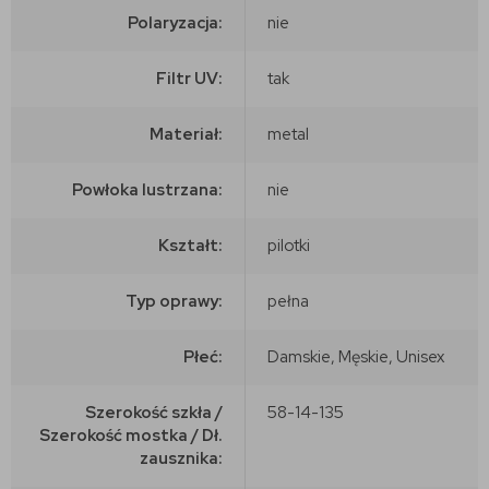
Polaryzacja:
nie
Filtr UV:
tak
Materiał:
metal
Powłoka lustrzana:
nie
Kształt:
pilotki
Typ oprawy:
pełna
Płeć:
Damskie, Męskie, Unisex
Szerokość szkła /
58-14-135
Szerokość mostka / Dł.
zausznika: