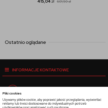
415,04
zł
601,50
zł
Ostatnio oglądane
INFORMACJE KONTAKTOWE
Facebook
Pliki cookies
Używamy plików cookie, aby poprawić jakość przeglądania, wyświetlać
reklamy lub treści dostosowane do indywidualnych potrzeb
Instagram
użytkowników oraz analizować ruch na stronie.