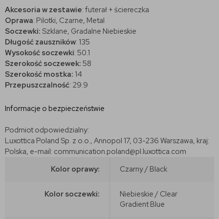
Akcesoria w zestawie
: futerał + ściereczka
Oprawa
: Pilotki, Czarne, Metal
Soczewki:
Szklane, Gradalne Niebieskie
Długość zauszników
:
135
Wysokość soczewki
: 50.1
Szerokość soczewek:
58
Szerokość mostka:
14
Przepuszczalność
: 29.9
Informacje o bezpieczeństwie
Podmiot odpowiedzialny:
Luxottica Poland Sp. z o.o., Annopol 17, 03-236 Warszawa, kraj:
Polska, e-mail: communication.poland@pl.luxottica.com
Kolor oprawy:
Czarny / Black
Kolor soczewki:
Niebieskie / Clear
Gradient Blue