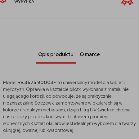
SPRZEDAWCA
Opis produktu
O marce
Model
RB 3675 90003F
to uniwersalny model dla kobiet i
mężczyzn. Oprawka w kształcie pilotki wykonana z matalu nie
ulegającego korozji, co powoduje, że są praktycznie
niezniszczalne.Soczewki zamontowanre w okularach są w
kolorze gradalnym niebieskim, dzięki filtrą UV świetnie chronią
nasze oczy przed szkodliwym działaniem promieni
słonecznych.Kształt okularów jest idealnym wyborem dla twarzy
okrągłej, owalnej lub kwadratowej.