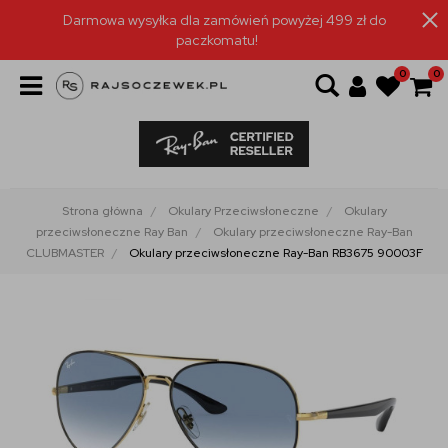
Darmowa wysyłka dla zamówień powyżej 499 zł do
paczkomatu!
0
0
Strona główna
Okulary Przeciwsłoneczne
Okulary
przeciwsłoneczne Ray Ban
Okulary przeciwsłoneczne Ray-Ban
CLUBMASTER
Okulary przeciwsłoneczne Ray-Ban RB3675 90003F