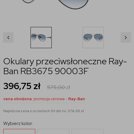
Okulary przeciwsłoneczne Ray-
Ban RB3675 90003F
396,75
zł
575,00
zł
cena obniżona:
promocja cenowa -
Ray-Ban
Najniższa cena z ostatnich 30 dni to: 376,05 zł
Wybierz kolor: