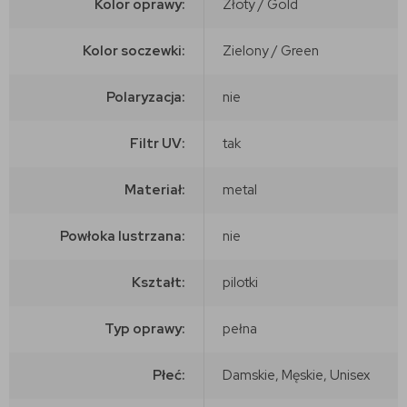
Kolor oprawy:
Złoty / Gold
Kolor soczewki:
Zielony / Green
Polaryzacja:
nie
Filtr UV:
tak
Materiał:
metal
Powłoka lustrzana:
nie
Kształt:
pilotki
Typ oprawy:
pełna
Płeć:
Damskie, Męskie, Unisex