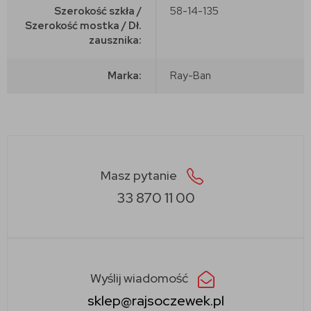
Szerokość szkła /
58-14-135
Szerokość mostka / Dł.
zausznika:
Marka:
Ray-Ban
Masz pytanie
33 870 11 00
Wyślij wiadomość
sklep@rajsoczewek.pl