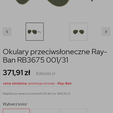
Okulary przeciwsłoneczne Ray-
Ban RB3675 001/31
371,91
zł
539,00
zł
cena obniżona:
promocja cenowa -
Ray-Ban
Najniższa cena z ostatnich 30 dni to: 366,52 zł
Wybierz kolor: