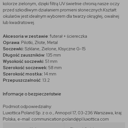
kolorze zielonym, dzięki filtrą UV świetnie chronią nasze oczy
przed szkodliwym działaniem promieni słonecznych.Kształt
okularów jest idealnym wyborem dla twarzy okrągłej, owalnej
lub kwadratowej.
Akcesoria w zestawie
: futerał + ściereczka
Oprawa
: Pilotki, Złote, Metal
Soczewki:
Szklane, Zielone, Klsyczne G-15
Długość zauszników
:
135 mm
Wysokość soczewki
: 51 mm
Szerokość soczewek:
58 mm
Szerokość mostka:
14 mm
Przepuszczalność
: 13.2
Informacje o bezpieczeństwie
Podmiot odpowiedzialny:
Luxottica Poland Sp. z o.o., Annopol 17, 03-236 Warszawa, kraj:
Polska, e-mail: communication.poland@pl.luxottica.com