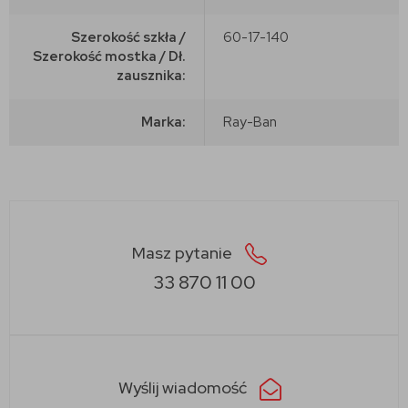
Szerokość szkła /
60-17-140
Szerokość mostka / Dł.
zausznika:
Marka:
Ray-Ban
Masz pytanie
33 870 11 00
Wyślij wiadomość