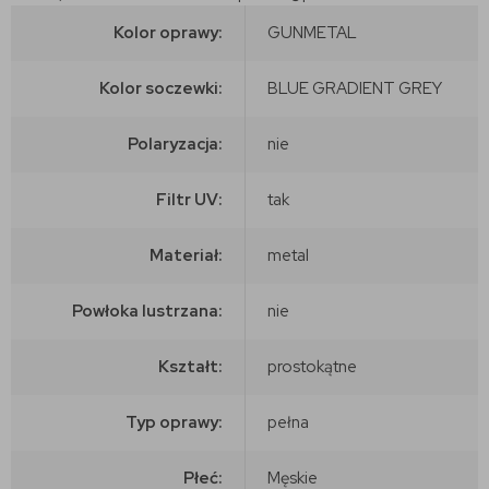
Kolor oprawy:
GUNMETAL
Kolor soczewki:
BLUE GRADIENT GREY
Polaryzacja:
nie
Filtr UV:
tak
Materiał:
metal
Powłoka lustrzana:
nie
Kształt:
prostokątne
Typ oprawy:
pełna
Płeć:
Męskie