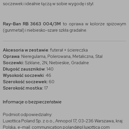
soczewek i idealnie łączą w sobie wygodę i styl.
Ray-Ban RB 3663 004/3M
to oprawa w kolorze spiżowym
(gunmetal) i niebiesko-szare szkła gradalne.
Akcesoria w zestawie
: futerał + ściereczka
Oprawa
: Nieregularna, Polerowana, Metaliczna, Stal
Soczewki:
Szklane, 2N, Niebieskie, Gradalne
Długość zauszników
: 140
Wysokość soczewki
: 46
Szerokość soczewek:
60
Szerokość mostka:
17
Informacje o bezpieczeństwie
Podmiot odpowiedzialny:
Luxottica Poland Sp. z o.o., Annopol 17, 03-236 Warszawa, kraj:
Polska, e-mail: communication.poland@pl.luxottica.com